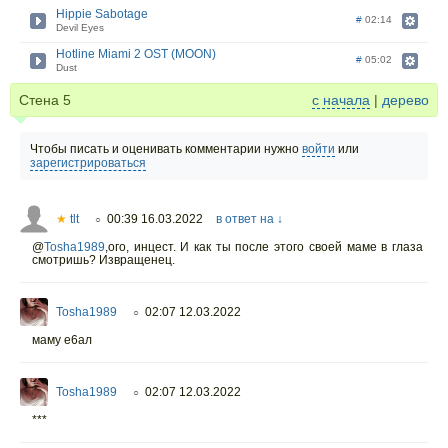
Hippie Sabotage
#
02:14
Devil Eyes
Hotline Miami 2 OST (MOON)
#
05:02
Dust
Стена
5
с начала
|
дерево
Чтобы писать и оценивать комментарии нужно
войти
или
зарегистрироваться
★
tlt
00:39 16.03.2022
в ответ на ↓
○
@
Tosha1989
,ого, инцест. И как ты после этого своей маме в глаза
смотришь? Извращенец.
Tosha1989
02:07 12.03.2022
○
маму е6ал
Tosha1989
02:07 12.03.2022
○
***