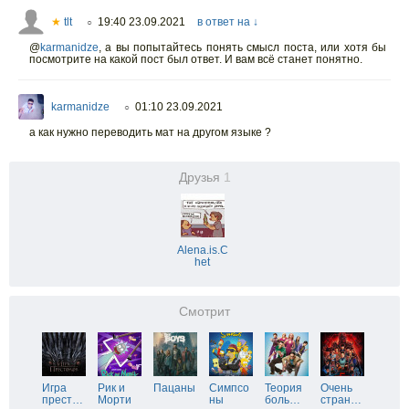
★
tlt
19:40 23.09.2021
в ответ на ↓
○
@
karmanidze
,
а вы попытайтесь понять смысл поста, или хотя бы
посмотрите на какой пост был ответ. И вам всё станет понятно.
karmanidze
01:10 23.09.2021
○
а как нужно переводить мат на другом языке ?
Друзья
1
Alena.is.C
het
Смотрит
Игра
Рик и
Пацаны
Симпсо
Теория
Очень
прест
…
Морти
ны
боль
…
стран
…