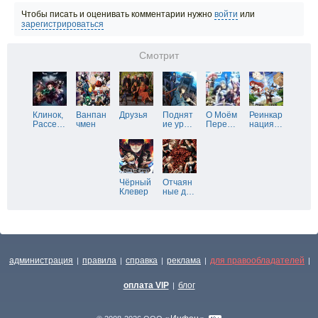
Чтобы писать и оценивать комментарии нужно
войти
или
зарегистрироваться
Смотрит
Клинок,
Ванпан
Друзья
Поднят
О Моём
Реинкар
Рассе
…
чмен
ие ур
…
Пере
…
нация
…
Чёрный
Отчаян
Клевер
ные д
…
администрация
правила
справка
реклама
для правообладателей
|
|
|
|
|
оплата VIP
блог
|