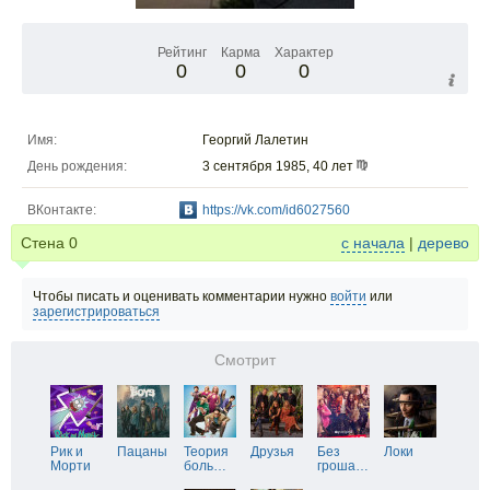
Рейтинг
Карма
Характер
0
0
0
Имя:
Георгий Лалетин
День рождения:
3 сентября 1985, 40 лет
ВКонтакте:
https://vk.com/id6027560
Стена
0
с начала
|
дерево
Чтобы писать и оценивать комментарии нужно
войти
или
зарегистрироваться
Смотрит
Рик и
Пацаны
Теория
Друзья
Без
Локи
Морти
боль
…
гроша
…