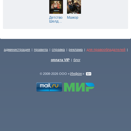
Детство
Мажор
Шелд
…
администрация
правила
справка
реклама
для правообладателей
|
|
|
|
|
оплата VIP
блог
|
Инфон
© 2008-2026 ООО «
»