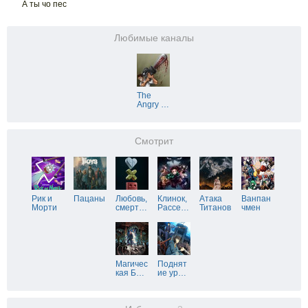
А ты чо пес
Любимые каналы
The
Angry
…
Смотрит
Рик и
Пацаны
Любовь,
Клинок,
Атака
Ванпан
Морти
смерт
…
Рассе
…
Титанов
чмен
Магичес
Поднят
кая Б
…
ие ур
…