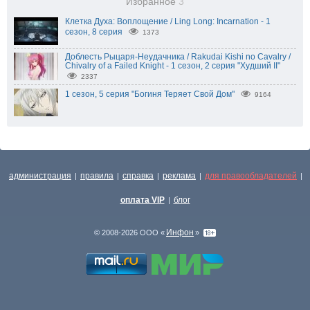
Избранное
3
Клетка Духа: Воплощение / Ling Long: Incarnation - 1
сезон, 8 серия
1373
Доблесть Рыцаря-Неудачника / Rakudai Kishi no Cavalry /
Chivalry of a Failed Knight - 1 сезон, 2 серия "Худший II"
2337
1 сезон, 5 серия "Богиня Теряет Свой Дом"
9164
администрация
правила
справка
реклама
для правообладателей
|
|
|
|
|
оплата VIP
блог
|
Инфон
© 2008-2026 ООО «
»