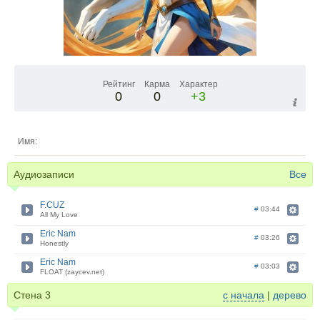
Рейтинг
Карма
Характер
0
0
+3
Имя:
Аудиозаписи
Все
F.CUZ
#
03:44
All My Love
Eric Nam
#
03:26
Honestly
Eric Nam
#
03:03
FLOAT (zaycev.net)
Стена
3
с начала
|
дерево