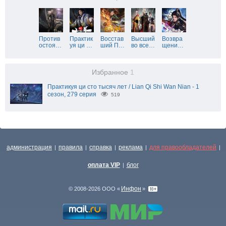
Против
Практик
Восстав
Высший
Возвра
остоя
…
уя ци
…
ший П
…
во все
…
щени
…
Избранное
1
Практикуя ци сто тысяч лет / Lian Qi Shi Wan Nian - 1
сезон, 279 серия
519
администрация
правила
справка
реклама
для правообладателей
|
|
|
|
|
оплата VIP
блог
|
Инфон
© 2008-2026 ООО «
»