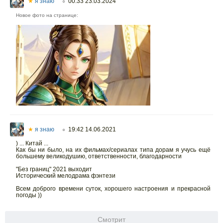
★
я знаю
00:33 23.03.2024
○
Новое фото на странице:
★
я знаю
19:42 14.06.2021
○
) ... Китай ...
Как бы ни было, на их фильмах/сериалах типа дорам я учусь ещё
большему великодушию, ответственности, благодарности
"Без границ" 2021 выходит
Исторический мелодрама фэнтези
Всем доброго времени суток, хорошего настроения и прекрасной
погоды ))
Смотрит