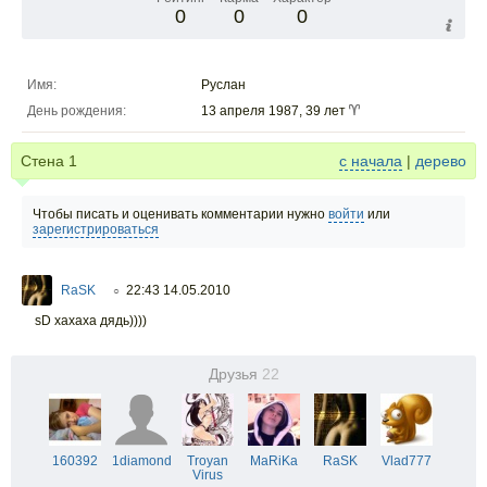
0
0
0
Имя:
Руслан
День рождения:
13 апреля 1987, 39 лет
Стена
1
с начала
|
дерево
Чтобы писать и оценивать комментарии нужно
войти
или
зарегистрироваться
RaSK
22:43 14.05.2010
○
sD хахаха дядь))))
Друзья
22
160392
1diamond
Troyan
MaRiKa
RaSK
Vlad777
Virus