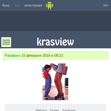
Вход
или
регистрация
18+
Paradoxx
15 февраля 2016 в 08:21
Рейтинг
Карма
Характер