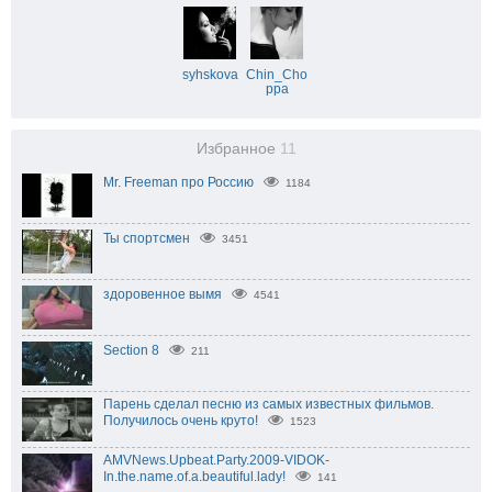
syhskova
Chin_Cho
ppa
Избранное
11
Mr. Freeman про Россию
1184
Ты спортсмен
3451
здоровенное вымя
4541
Section 8
211
Парень сделал песню из самых известных фильмов.
Получилось очень круто!
1523
AMVNews.Upbeat.Party.2009-VIDOK-
In.the.name.of.a.beautiful.lady!
141