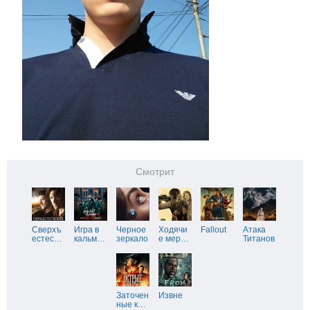
Смотрит
Сверхъ
Игра в
Черное
Ходячи
Fallout
Атака
естес
…
кальм
…
зеркало
е мер
…
Титанов
Заточен
Извне
ные к
…