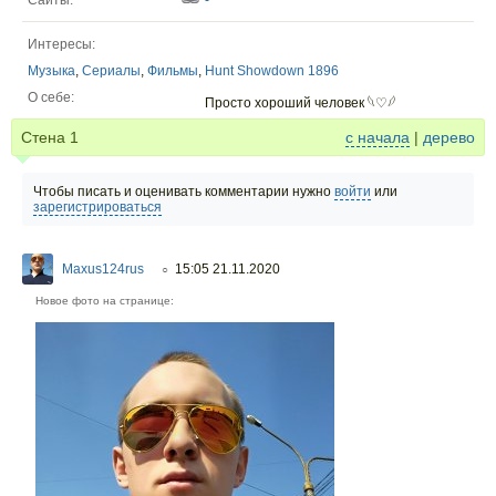
Сайты:
-
Интересы:
Музыка
,
Сериалы
,
Фильмы
,
Hunt Showdown 1896
О себе:
Просто хороший человек 𓆩♡𓆪
Стена
1
с начала
|
дерево
Чтобы писать и оценивать комментарии нужно
войти
или
зарегистрироваться
Maxus124rus
15:05 21.11.2020
○
Новое фото на странице: