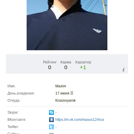
Рейтинг
Карма
Характер
0
0
+1
Имя:
Maxim
День рождения:
17 июня
Откуда:
Krasnoyarsk
Skype:
-
ВКонтакте:
https://m.vk.com/maxus124rus
Twitter:
-