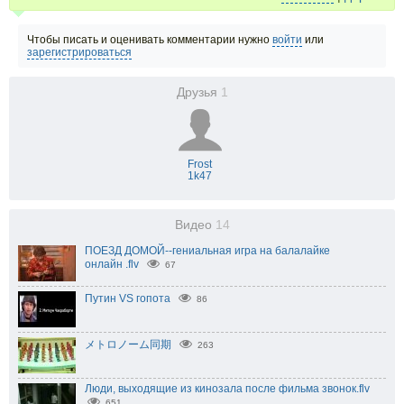
Чтобы писать и оценивать комментарии нужно
войти
или
зарегистрироваться
Друзья
1
Frost
1k47
Видео
14
ПОЕЗД ДОМОЙ--гениальная игра на балалайке
онлайн .flv
67
Путин VS гопота
86
メトロノーム同期
263
Люди, выходящие из кинозала после фильма звонок.flv
651