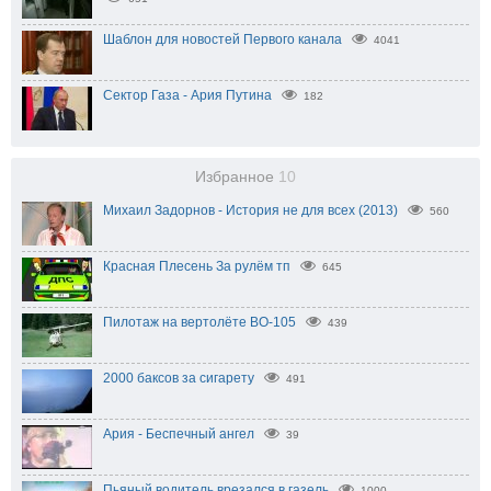
Шаблон для новостей Первого канала
4041
Сектор Газа - Ария Путина
182
Избранное
10
Михаил Задорнов - История не для всех (2013)
560
Красная Плесень За рулём тп
645
Пилотаж на вертолёте BO-105
439
2000 баксов за сигарету
491
Ария - Беспечный ангел
39
Пьяный водитель врезался в газель
1000