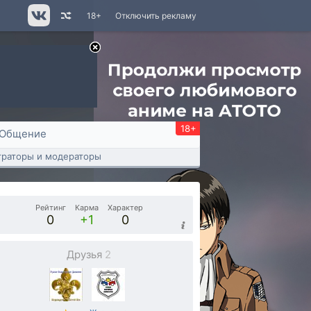
18+
Отключить рекламу
18+
Общение
раторы и модераторы
Рейтинг
Карма
Характер
0
+1
0
Друзья
2