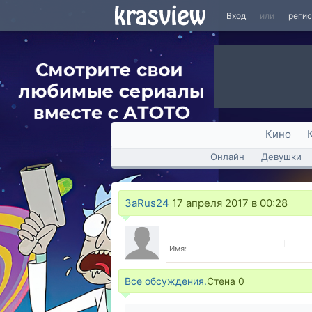
Вход
или
реги
Кино
Онлайн
Девушки
3aRus24
17 апреля 2017 в 00:28
Имя:
Все обсуждения.
Стена
0