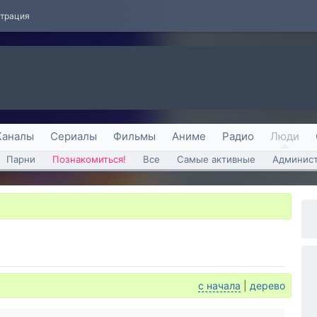
страция
Каналы
Сериалы
Фильмы
Аниме
Радио
Люди
Парни
Познакомиться!
Все
Самые активные
Админист
с начала
|
дерево