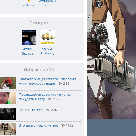
★
Журналис
viktorad
тТВ
Смотрит
Битва
Гадкий
Экстра
…
Я: Мин
…
Избранное
18
Генератор на двигателе Стирлинга
мини электростанция
288
Посвящается всем кто не успел
похудеть к лету
2568
Грибы - Интро
225
Это длится бесконечно.
1162