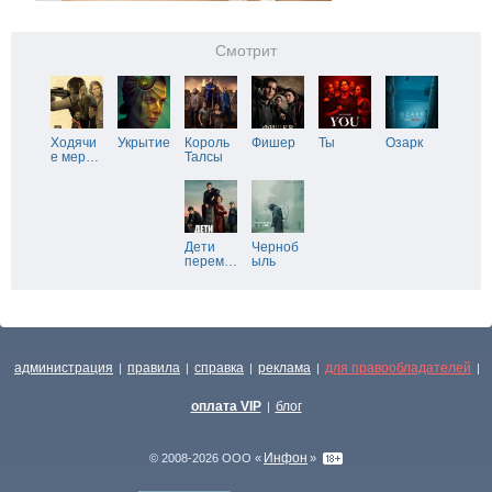
Смотрит
Ходячи
Укрытие
Король
Фишер
Ты
Озарк
е мер
…
Талсы
Дети
Черноб
перем
…
ыль
администрация
правила
справка
реклама
для правообладателей
|
|
|
|
|
оплата VIP
блог
|
Инфон
© 2008-2026 ООО «
»