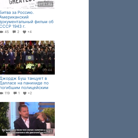
01:21:43
Битва за Россию.
Американский
документальный фильм об
СССР 1943 г.
45
2
+4
00:44
Джордж Буш танцует в
Далласе на панихиде по
погибшим полицейским
119
1
+2
01:31