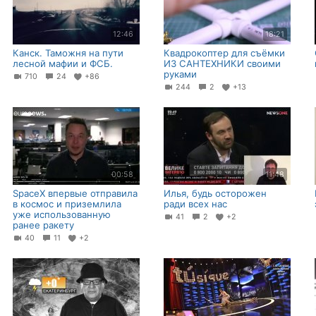
12:46
18:21
Канск. Таможня на пути
Квадрокоптер для съёмки
лесной мафии и ФСБ.
ИЗ САНТЕХНИКИ своими
руками
710
24
+86
244
2
+13
00:58
11:48
SpaceX впервые отправила
Илья, будь осторожен
в космос и приземлила
ради всех нас
уже использованную
41
2
+2
ранее ракету
40
11
+2