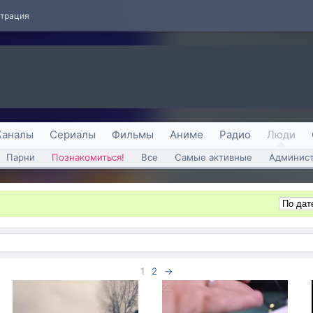
страция
Каналы
Сериалы
Фильмы
Аниме
Радио
Люди
Парни
Познакомиться!
Все
Самые активные
Админист
1
2
→