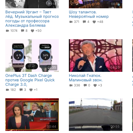
01:14
08:16
Вечерний Ургант – Тает
Шоу талантов.
лёд. Музыкальный прогноз
Невероятный номер
погоды от профессора
371
4
+48
Александра Беляева
1074
8
+50
01:35
04:20
OnePlus 3T Dash Charge
Николай Гнатюк.
против Google Pixel Quick
Малиновый звон.
Charge 3.0,
336
0
+3
182
3
+1
00:44
00:55