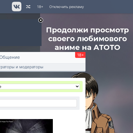
18+
Отключить рекламу
18+
Общение
раторы и модераторы