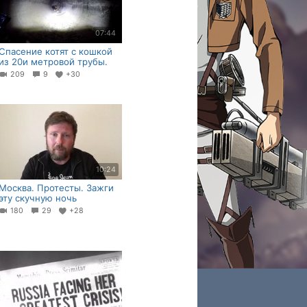
07:44
Спасение котят с кошкой
из 20и метровой трубы.
209
9
+30
10:24
Москва. Протесты. Зажги
эту скучную ночь
180
29
+28