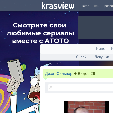
Вход
или
реги
Кино
Онлайн
Девушки
Джон Сильвер
→
Видео
29