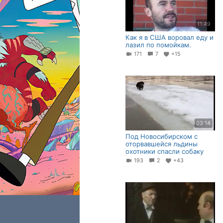
11:49
Как я в США воровал еду и
лазил по помойкам.
171
7
+15
03:14
Под Новосибирском с
оторвавшейся льдины
охотники спасли собаку
193
2
+43