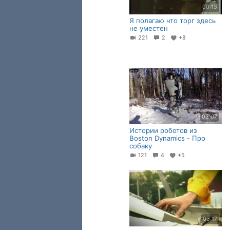
00:13
Я полагаю что торг здесь
не уместен
221
2
+8
03:07
Истории роботов из
Boston Dynamics - Про
собаку
121
4
+5
03:17