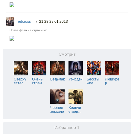
redcross
21:28 29.01.2013
○
Новое фото на странице:
Смотрит
Сверхъ
Очень
Ведьмак
Уэнсдэй
Бессты
Люцифе
естес
…
стран
…
жие
р
Черное
Ходячи
зеркало
е мер
…
Избранное
1