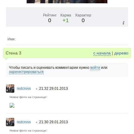
Рейтинг
Карма
Характер
0
+1
0
Имя:
Стена
3
с начала
|
дерево
Чтобы писать и оценивать комментарии нужно
войти
или
зарегистрироваться
redcross
21:32 29.01.2013
○
Новое фото на странице:
redcross
21:30 29.01.2013
○
Новое фото на странице: