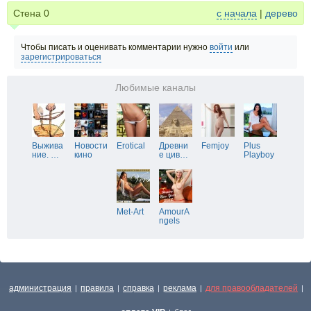
Стена
0
с начала
|
дерево
Чтобы писать и оценивать комментарии нужно
войти
или
зарегистрироваться
Любимые каналы
Выжива
Новости
Erotical
Древни
Femjoy
Plus
ние.
…
кино
е цив
…
Playboy
Met-Art
AmourA
ngels
администрация
правила
справка
реклама
для правообладателей
|
|
|
|
|