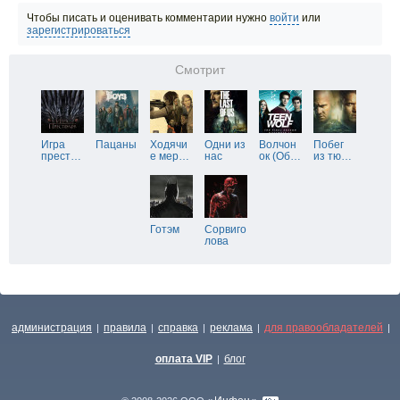
Чтобы писать и оценивать комментарии нужно
войти
или
зарегистрироваться
Смотрит
Игра
Пацаны
Ходячи
Одни из
Волчон
Побег
прест
…
е мер
…
нас
ок (Об
…
из тю
…
Готэм
Сорвиго
лова
администрация
правила
справка
реклама
для правообладателей
|
|
|
|
|
оплата VIP
блог
|