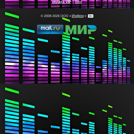
оплата VIP
блог
|
Инфон
© 2008-2026 ООО «
»