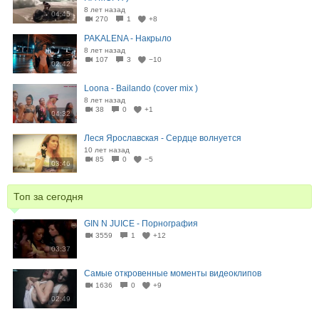
8 лет назад
04:45
270
1
+8
PAKALENA - Накрыло
8 лет назад
107
3
−10
02:42
Loona - Bailando (cover mix )
8 лет назад
38
0
+1
04:32
Леся Ярославская - Сердце волнуется
10 лет назад
85
0
−5
03:46
Топ за сегодня
GIN N JUICE - Порнография
3559
1
+12
03:37
Самые откровенные моменты видеоклипов
1636
0
+9
02:49