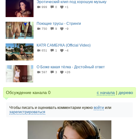
Эротический клип под хорошую музыку
999
0
+1
02:50
Поющие трусы - Стринги
750
9
−9
03:32
КАТЯ САМБУКА (Official Video)
651
1
−4
02:57
О Боже какая тёлка - Достойный ответ
597
3
+26
02:42
Обсуждение канала
0
с начала
|
дерево
Чтобы писать и оценивать комментарии нужно
войти
или
зарегистрироваться