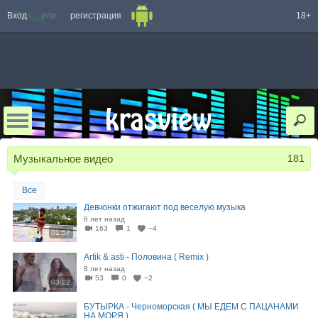
Вход
или
регистрация
18+
Музыкальное видео
181
Все
Девчонки отжигают под веселую музыка
6 лет назад
163
1
−4
01:57
Artik & asti - Половина ( Remix )
8 лет назад
53
0
−2
03:22
БУТЫРКА - Черноморская ( МЫ ЕДЕМ С ПАЦАНАМИ
НА МОРЯ )