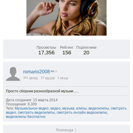
Просмотры
Рейтинг
Подписчики
17,356
156
20
romario2008
988
| 0
381
видео
15
постов
3
друга
Просто сборник разнообразной музыки......
Дата создания: 15 марта 2014
Посещения: 9,309
Теги:
Музыкальное видео
,
видео
,
музыка
,
клипы
,
видеоклипы
,
смотреть
видео
,
смотреть видеоклипы
,
смотреть онлайн видеоклипы
,
видеоклипы бесплатно
Команда
1