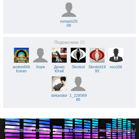
romario20
08
Подписчики
20
andrei666
Хоря
Денис
Skrobot
Skrobot19
rocci56
tcaran
Югай
93
dekarator
1_228569
86
администрация
правила
справка
реклама
для правообладателей
|
|
|
|
|