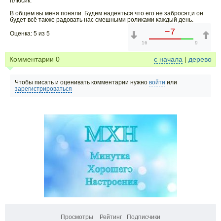
плюсик.
В общем вы меня поняли. Будем надеяться что его не забросят,и он
будет всё также радовать нас смешными роликами каждый день.
−7
Оценка: 5 из 5
16
9
Комментарии
0
с начала
|
дерево
Чтобы писать и оценивать комментарии нужно
войти
или
зарегистрироваться
Просмотры
Рейтинг
Подписчики