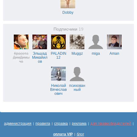
Dobby
Подписчики
19
Красота
Эльшад
PALADIN
Muggz
miga
Aman
ДимДимы
Микайил
12
ча
ов
Николай
психован
Вячеслав
ный
ович
администрация
правила
справка
реклама
для правообладателей
|
|
|
|
|
оплата VIP
блог
|