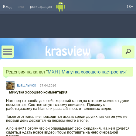
Вход
или
регистрация
18+
Рецензия на канал "
MXH | Минутка хорошего настроения
"
Шашлычок
27.04.2016
Минутка хорошего комментария
Наконец то нашёл для себя хороший канал,на котором можно от души
посмеяться. Соответствует своему описанию. Прихожу с
работы,захожу на hlamer,и расслабляюсь от смешных видео.
Также этот канал не приходится искать среди других,так как он уже не
первый день держится на первом месте в топе.
А почему? Потому что он оправдывает свои ожидания. На нём хочется
сидеть,и ждать новое видео,чтобы поставить на него очередной