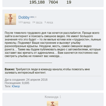
195,188
7604
19
Dobby
3858
| 0
123
видео
24
поста
3
друга
После тяжелого трудового дня так хочется расслабится. Проще всего
зайти в интернет и поискать смешное видео. Не имеет большого
значения что это будет – то ли милые котики или «трудности», пьяные
приколы. Поднимут Ваше настроение и вызовут улыбку
разнообразные курьезы. Неудачи, жесть, самое смешное видео
рунета… Также мы будем публиковать видео с автомобилями, которые
заставит вас кричать от адреналина… Вам захочется постоянно нас
смотреть улыбка не покинет вас никогда…
--------------------------------------------------
Важно:
Требуются люди в команду канала,чтобы помогать мне
заливать интересный контент.
Дата создания: 24 апреля 2016
Посещения: 9,695
Теги:
Юмор
Команда
1