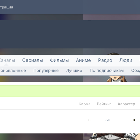
страция
Каналы
Сериалы
Фильмы
Аниме
Радио
Люди
обновленные
Популярные
Лучшие
По подписчикам
Соз
Карма
Рейтинг
Характер
0
3510
0