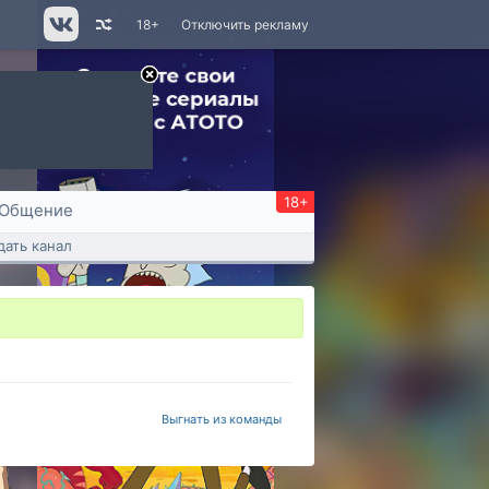
18+
Отключить рекламу
18+
Общение
дать канал
Выгнать из команды