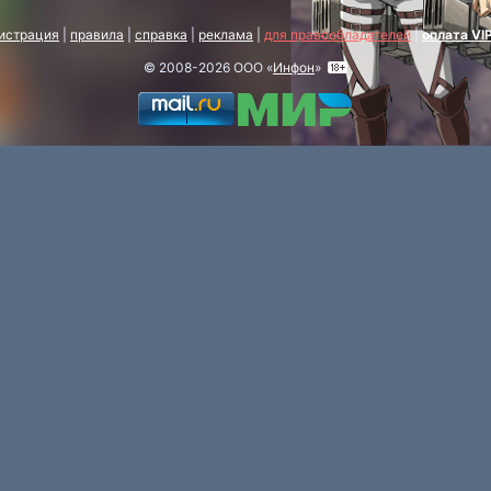
истрация
|
правила
|
справка
|
реклама
|
для правообладателей
|
оплата VI
© 2008-2026 ООО «
Инфон
»