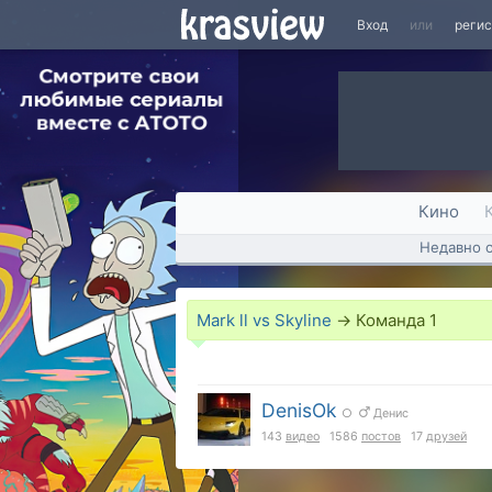
Вход
или
реги
Кино
Недавно 
Mark ll vs Skyline
→
Команда
1
DenisOk
○
Денис
143
видео
1586
постов
17
друзей