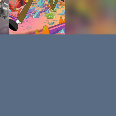
P
|
блог