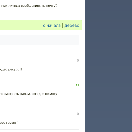
нных личных сообщениях на почту".
с начала
|
дерево
0
идео ресурс!!!
+1
 посмотреть фильм, сегодня не могу
0
ее грузят )