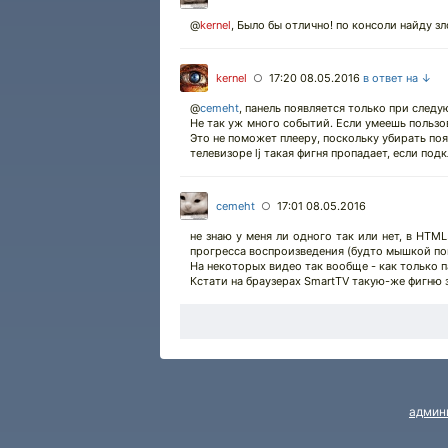
@
kernel
,
Было бы отлично! по консоли найду зл
kernel
17:20 08.05.2016
в ответ на ↓
○
@
cemeht
,
панель появляется только при следу
Не так уж много событий. Если умеешь пользо
Это не поможет плееру, поскольку убирать поя
телевизоре lj такая фигня пропадает, если по
cemeht
17:01 08.05.2016
○
не знаю у меня ли одного так или нет, в HTM
прогресса воспроизведения (будто мышкой пош
На некоторых видео так вообще - как только п
Кстати на браузерах SmartTV такую-же фигню 
админ