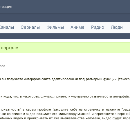
страция
Каналы
Сериалы
Фильмы
Аниме
Радио
Люди
 портале
тров
на вы получаете интерфейс сайта адаптированный под размеры и функции (тачск
и кода, что, в некоторых случаях, привело к улучшению отзывчивости интерфейс
приватность" в своем профиле (заходите себе на страничку и нажмите "ред
ничке со списком видео возьмите его миниатюру мышкой и перетащите в верхний
бимых видео и проигрывать их без вмешательства человека, видео будут пере