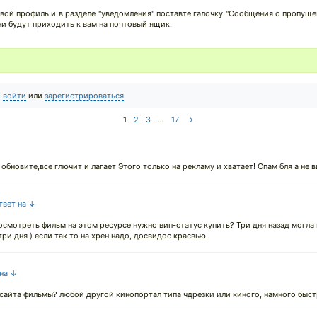
вой профиль и в разделе "уведомления" поставте галочку "Сообщения о пропуще
ни будут приходить к вам на почтовый ящик.
о
войти
или
зарегистрироваться
1
2
3
...
17
→
бновите,все глючит и лагает Этого только на рекламу и хватает! Спам бля а не в
твет на ↓
посмотреть фильм на этом ресурсе нужно вип-статус купить? Три дня назад могла
три дня ) если так то на хрен надо, досвидос красвью.
 на ↓
сайта фильмы? любой другой кинопортал типа чдрезки или киного, намного быстр