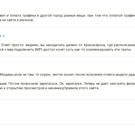
вип и оплата трафика в другой город разные вещи, при том что оплатой трафи
 на сайте в регионе.
на ↓
Ответ просто: видимо, вы находитесь далеко от Красноярска, где расположен
ой к вам подключить ВИП-доступ хочет хоть как-то компенсировать эти траты.
(Модеры если не там, то сорри, честно искал, после получения ответа модете уд
ьма. Потом попросили зарегаться. Ок, зарегался. Теперь не дает смотреть фил
ию к открытию просмотров и механику/правила этого сайта.