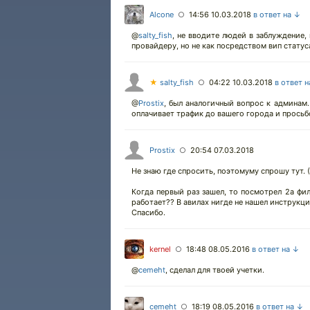
Alcone
14:56 10.03.2018
в ответ на ↓
○
@
salty_fish
,
не вводите людей в заблуждение, 
провайдеру, но не как посредством вип статуса
★
salty_fish
04:22 10.03.2018
в ответ 
○
@
Prostix
,
был аналогичный вопрос к админам. 
оплачивает трафик до вашего города и просьб
Prostix
20:54 07.03.2018
○
Не знаю где спросить, поэтомуму спрошу тут. 
Когда первый раз зашел, то посмотрел 2а фил
работает?? В авилах нигде не нашел инструкц
Спасибо.
kernel
18:48 08.05.2016
в ответ на ↓
○
@
cemeht
,
сделал для твоей учетки.
cemeht
18:19 08.05.2016
в ответ на ↓
○