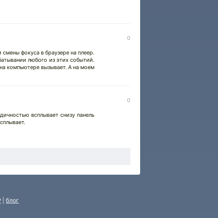
0
 смены фокуса в браузере на плеер.
батывании любого из этих событий.
 на компьютере вызывает. А на моем
0
одичностью всплывает снизу панель
сплывает.
P
|
блог