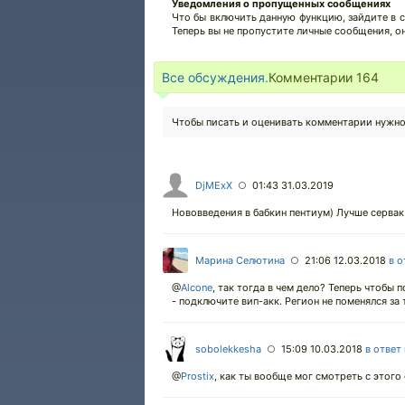
Уведомления о пропущенных сообщениях
Что бы включить данную функцию, зайдите в с
Теперь вы не пропустите личные сообщения, о
Все обсуждения.
Комментарии
164
Чтобы писать и оценивать комментарии нужн
DjMExX
01:43 31.03.2019
○
Нововведения в бабкин пентиум) Лучше сервак о
Марина Селютина
21:06 12.03.2018
в о
○
@
Alcone
,
так тогда в чем дело? Теперь чтобы 
- подключите вип-акк. Регион не поменялся за 
sobolekkesha
15:09 10.03.2018
в ответ
○
@
Prostix
,
как ты вообще мог смотреть с этого 