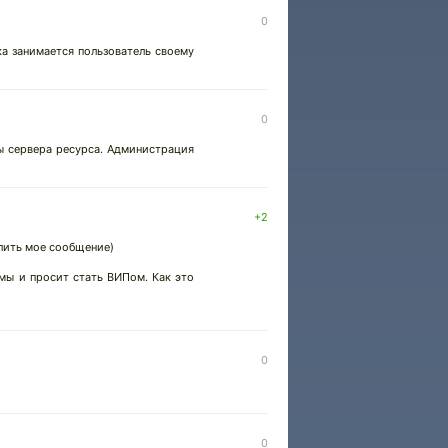
0
ка занимается пользователь своему
0
ы сервера ресурса. Администрация
+2
алить мое сообщение)
ьмы и просит стать ВИПом. Как это
0
0