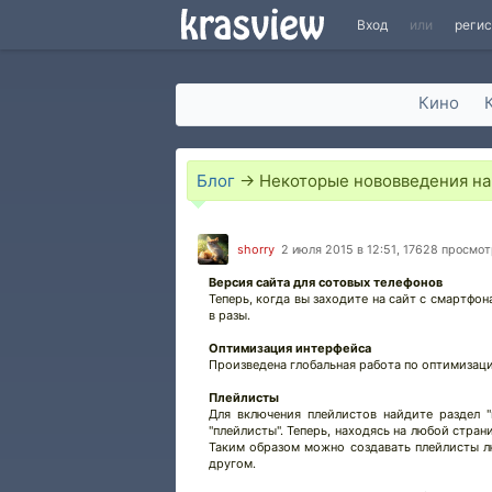
Вход
или
реги
Кино
Блог
→
Некоторые нововведения на
shorry
2 июля 2015 в 12:51, 17628 просмо
Версия сайта для сотовых телефонов
Теперь, когда вы заходите на сайт с смартфо
в разы.
Оптимизация интерфейса
Произведена глобальная работа по оптимизаци
Плейлисты
Для включения плейлистов найдите раздел "
"плейлисты". Теперь, находясь на любой стра
Таким образом можно создавать плейлисты лю
другом.