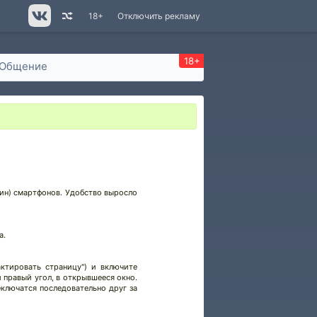
18+
Отключить рекламу
18+
Общение
рин) смартфонов. Удобство выросло
а.
актировать страницу") и включите
 правый угол, в открывшееся окно.
ключатся последовательно друг за