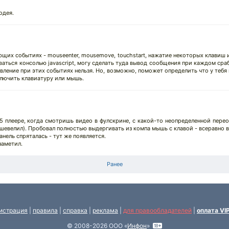
одея.
ющих событиях - mouseenter, mousemove, touchstart, нажатие некоторых клавиш и
ваться консолью javascript, могу сделать туда вывод сообщения при каждом сра
вление при этих событиях нельзя. Но, возможно, поможет определить что у тебя
дключить клавиатуру или мышь.
L5 плеере, когда смотришь видео в фулскрине, с какой-то неопределенной пере
евелил). Пробовал полностью выдергивать из компа мышь с клавой - всеравно в
анель спряталась - тут же появляется.
заметил.
Ранее
истрация
|
правила
|
справка
|
реклама
|
для правообладателей
|
оплата VI
© 2008-2026 ООО «
Инфон
»