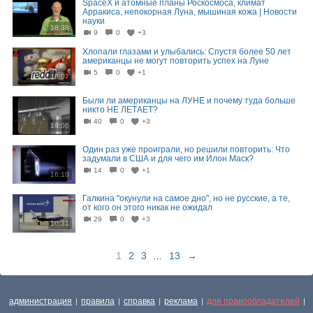
SpaceX и атомные планы Роскосмоса, климат
Арракиса, непокорная Луна, мышиная кожа | Новости
науки
18:38
9
0
+3
Хлопали глазами и улыбались: Спустя более 50 лет
американцы не могут повторить успех на Луне
5
0
+1
16:07
Были ли американцы на ЛУНЕ и почему туда больше
никто НЕ ЛЕТАЕТ?
40
0
+3
18:06
Один раз уже проиграли, но решили повторить: Что
задумали в США и для чего им Илон Маск?
14
0
+1
16:10
Галкина "окунули на самое дно", но не русские, а те,
от кого он этого никак не ожидал
29
0
+3
16:31
1
2
3
...
13
→
администрация
правила
справка
реклама
для правообладателей
|
|
|
|
|