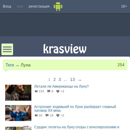
Вход
или
регистрация
18+
Теги
→
Луна
254
1
2
3
...
13
→
Летали ли Американцы на Луну?
153
8
+3
01:09
Астронавт ходивший по Луне разбирает главный
заговор XX века.
32
19
+2
19:01
Сурдин: полеты на Луну споры с конспирологами и