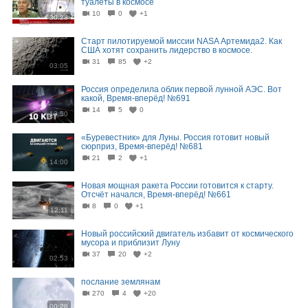
туалеты в космосе
10
0
+1
30:28
Старт пилотируемой миссии NASA Артемида2. Как
США хотят сохранить лидерство в космосе.
31
85
+2
03:05
Россия определила облик первой лунной АЭС. Вот
какой, Время-вперёд! №691
14
5
0
13:50
«Буревестник» для Луны. Россия готовит новый
сюрприз, Время-вперёд! №681
21
2
+1
14:00
Новая мощная ракета России готовится к старту.
Отсчёт начался, Время-вперёд! №661
8
0
+1
12:11
Новый российский двигатель избавит от космического
мусора и приблизит Луну
37
20
+2
02:53
послание землянам
270
4
+20
00:28