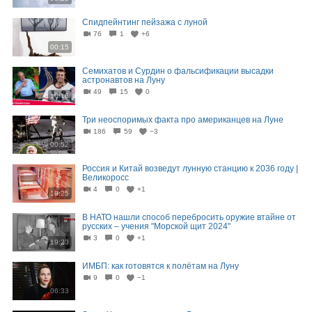
Спидпейнтинг пейзажа с луной
76
1
+6
00:15
Семихатов и Сурдин о фальсификации высадки
астронавтов на Луну
49
15
0
10:16
Три неоспоримых факта про американцев на Луне
186
59
−3
00:52
Россия и Китай возведут лунную станцию к 2036 году |
Великоросс
4
0
+1
19:25
В НАТО нашли способ перебросить оружие втайне от
русских – учения "Морской щит 2024"
3
0
+1
19:23
ИМБП: как готовятся к полётам на Луну
9
0
−1
06:33