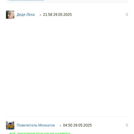
Дядя Лёха
21:58 29.05.2025
0
○
Повелитель Мохнаток
04:50 29.05.2025
0
○
всё, лунатикам больше не наливать