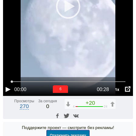
1x
00:00
00:28
6
Просмотры
За сегодня
+20
270
0
4
24
Поддержите проект — смотрите без рекламы!
Отключить рекламу