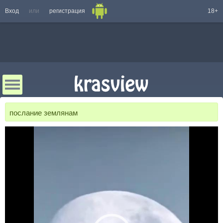
Вход
или
регистрация
18+
послание землянам