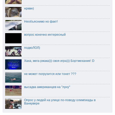
нркмн)
Необъяснимо но факт!
вопрос конечно интересный
подкоЛОЛ)
Хаха, мега ржака))) своя игра))) Бортмеханик! :D
не может погрузится или тонет ???
высадка американцев на "луну"
Опрос у людей на улице по-поводу олимпиады в
Ванкувере