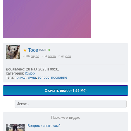
★
Toos
67962
|
+45
2036
видео
934
поста
6
друзей
Добавлено: 28 мая 2025 в 09:31
Категория:
Юмор
Теги:
прикол
,
луна
,
вопрос
,
послание
Скачать видео (1.59 Мб)
Похожее видео
Вопрос к знатокам?