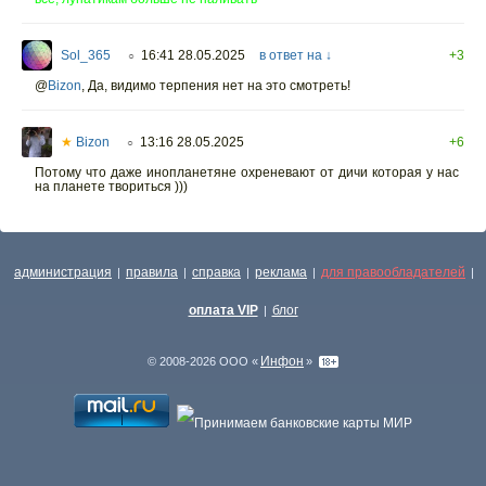
Sol_365
16:41 28.05.2025
в ответ на ↓
+3
○
@
Bizon
,
Да, видимо терпения нет на это смотреть!
★
Bizon
13:16 28.05.2025
+6
○
Потому что даже инопланетяне охреневают от дичи которая у нас
на планете твориться )))
администрация
правила
справка
реклама
для правообладателей
|
|
|
|
|
оплата VIP
блог
|
Инфон
© 2008-2026 ООО «
»