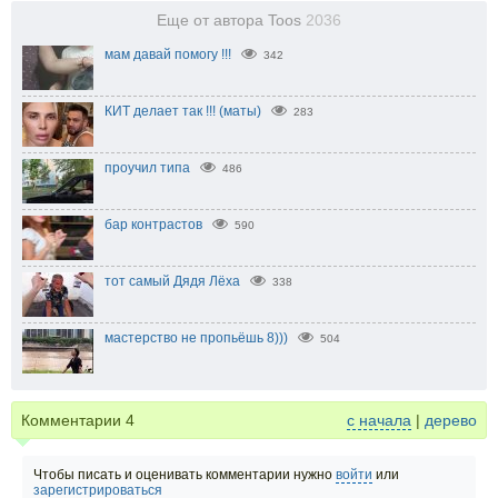
Еще от автора Toos
2036
мам давай помогу !!!
342
КИТ делает так !!! (маты)
283
проучил типа
486
бар контрастов
590
тот самый Дядя Лёха
338
мастерство не пропьёшь 8)))
504
Комментарии
4
с начала
|
дерево
Чтобы писать и оценивать комментарии нужно
войти
или
зарегистрироваться