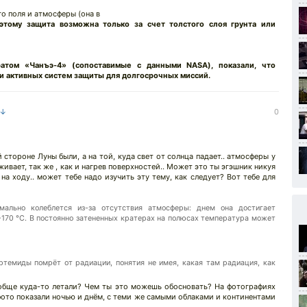
о поля и атмосферы (она в
этому защита возможна только за счет толстого слоя грунта или
ратом «Чанъэ-4» (сопоставимые с данными NASA), показали, что
и активных систем защиты для долгосрочных миссий.
 ↓
0
 стороне Луны были, а на той, куда свет от солнца падает.. атмосферы у
ивает, так же , как и нагрев поверхностей.. Может это ты эгэшник никуя
на ходу.. может тебе надо изучить эту тему, как следует? Вот тебе для
мально колеблется из-за отсутствия атмосферы: днем она достигает
..-170 °C. В постоянно затененных кратерах на полюсах температура может
темиды помрёт от радиации, понятия не имея, какая там радиация, как
вообще куда-то летали? Чем ты это можешь обосновать? На фотографиях
фото показали ночью и днём, с теми же самыми облаками и континентами