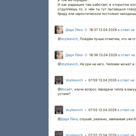
в том же порядке..
И как радиация там работает, в открытом кос
отдупляешь то, о чём ты тут пытаешься гово
бреду или наркотическом постоянно находишь
Дядя Лёха
18:37 13.04.2026
в ответ на
○
@
Voytkevich
,
Пойдём лучше отметим, что не с
Дядя Лёха
18:36 13.04.2026
в ответ на
○
@
Voytkevich
,
Не ори на него. Человек может и 
Voytkevich
07:59 13.04.2026
в ответ на
•
@
Инсайт
,
изучи вопрос передачи тепла в вакуу
устали?
Voytkevich
07:55 13.04.2026
в ответ на
•
@
Дядя Лёха
,
слушай, реально, завязывай уже бу
Voytkevich
07:55 13.04.2026
в ответ на
•