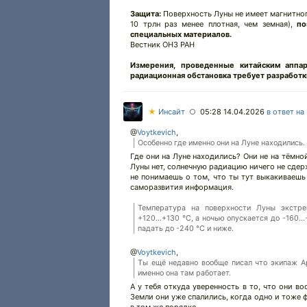
Защита:
Поверхность Луны не имеет магнитног
10 трлн раз менее плотная, чем земная),
по
специальных материалов.
Вестник ОНЗ РАН
Измерения, проведенные китайским аппа
радиационная обстановка требует разработк
★
Инсайт
05:28 14.04.2026
в ответ на
○
@
Voytkevich
,
Особенно где именно они на Луне находились.
Где они на Луне находились? Они не на тёмной
Луны нет, солнечную радиацию ничего не сдерж
не понимаешь о том, что ты тут выкакиваешь 
саморазвития информация.
Температура на поверхности Луны экстре
+120...+130 °C, а ночью опускается до -160.
падать до -240 °C и ниже.
@
Voytkevich
,
Ты ещё недавно вообще писал что экипаж Ар
именно она там работает.
А у тебя откуда уверенность в то, что они 
Земли они уже спалились, когда одно и тоже 