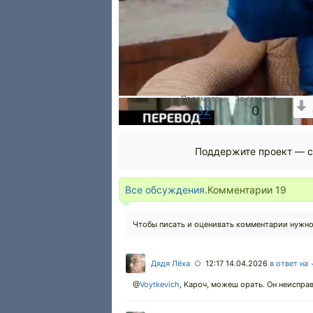
Просмотры
За сегодня
32
0
Поддержите проект — с
Все обсуждения.
Комментарии
19
Чтобы писать и оценивать комментарии нужн
Дядя Лёха
12:17 14.04.2026
в ответ на
○
@
Voytkevich
,
Кароч, можеш орать. Он неиспра