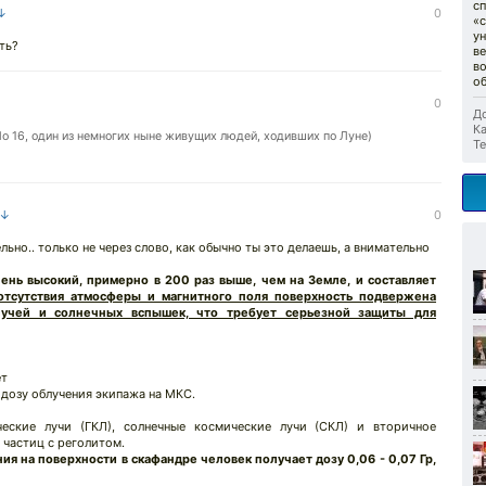
с
 ↓
0
«с
у
ть?
ве
в
об
0
До
Ка
o 16, один из немногих ныне живущих людей, ходивших по Луне)
Те
 ↓
0
ьно.. только не через слово, как обычно ты это делаешь, а внимательно
нь высокий, примерно в 200 раз выше, чем на Земле, и составляет
отсутствия атмосферы и магнитного поля поверхность подвержена
 лучей и солнечных вспышек, что требует серьезной защиты для
ет
т дозу облучения экипажа на МКС.
еские лучи (ГКЛ), солнечные космические лучи (СКЛ) и вторичное
 частиц с реголитом.
ия на поверхности в скафандре человек получает дозу 0,06 - 0,07 Гр,