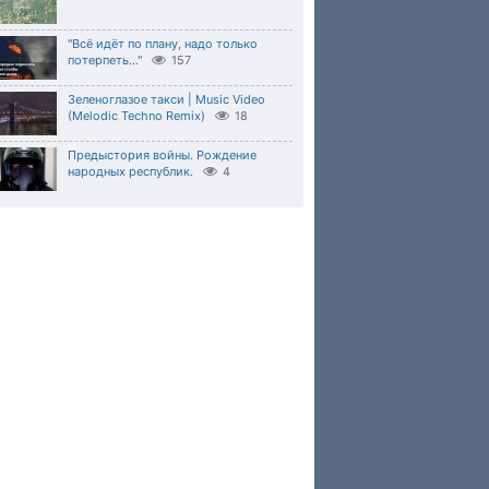
"Всё идёт по плану, надо только
потерпеть..."
157
Зеленоглазое такси | Music Video
(Melodic Techno Remix)
18
Предыстория войны. Рождение
народных республик.
4