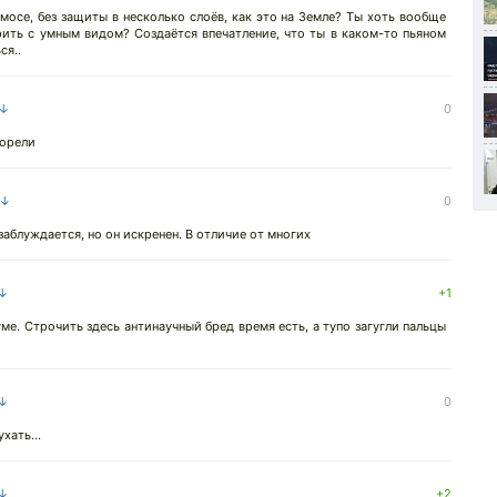
мосе, без защиты в несколько слоёв, как это на Земле? Ты хоть вообще
рить с умным видом? Создаётся впечатление, что ты в каком-то пьяном
ся..
 ↓
0
горели
 ↓
0
заблуждается, но он искренен. В отличие от многих
 ↓
+1
ме. Строчить здесь антинаучный бред время есть, а тупо загугли пальцы
 ↓
0
хать...
 ↓
+2