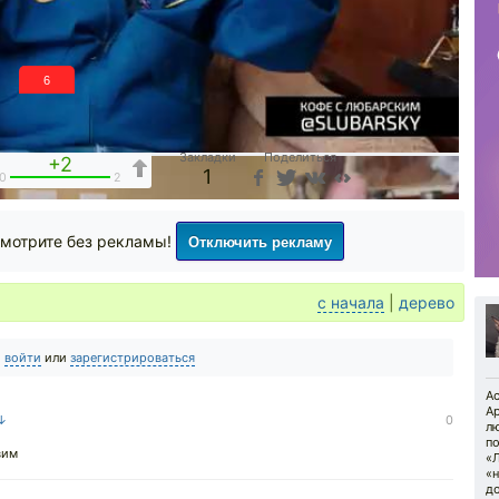
5
Закладки
Поделиться
+2
1
0
2
Отключить рекламу
мотрите без рекламы!
с начала
|
дерево
о
войти
или
зарегистрироваться
А
Ap
 ↓
0
лю
п
вим
«Л
«н
до