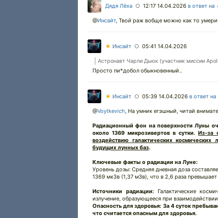
Дядя Лёха
12:17 14.04.2026
в ответ на
○
@
Инсайт
,
Твой раж вобще можно как то умери
★
Инсайт
05:41 14.04.2026
○
00:00
00:00
Астронавт Чарли Дьюк (участник миссии Apoll
19:01
Просто пи*добол обыкновенный..
1x
2x
★
Инсайт
05:39 14.04.2026
в ответ на
○
1.75x
1.5x
@
Voytkevich
,
На умник егэшный, читай внимател
1.25x
Радиационный фон на поверхности Луны оче
1x
около 1369 микрозивертов в сутки.
Из-за 
0.75x
воздействию галактических космических
0.5x
будущих лунных баз
.
100
%
Ключевые факты о радиации на Луне:
Масштаб:
100
%
Уровень дозы: Средняя дневная доза составля
1369 мкЗв (1,37 мЗв), что в 2,6 раза превышае
-5%
+5%
Источники радиации:
Галактические космич
излучение, образующееся при взаимодействии
Опасность для здоровья: За 4 суток пребыван
что считается опасным для здоровья.