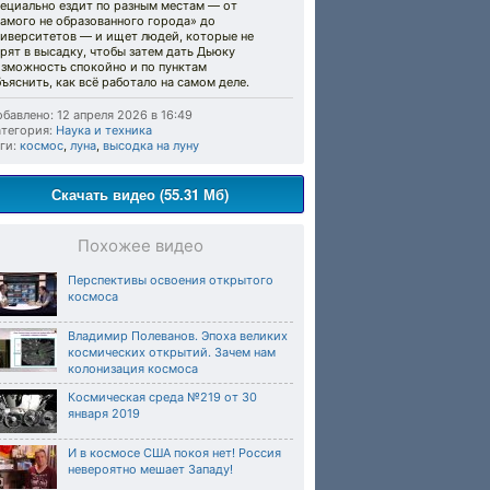
пециально ездит по разным местам — от
амого не образованного города» до
ниверситетов — и ищет людей, которые не
рят в высадку, чтобы затем дать Дьюку
озможность спокойно и по пунктам
ъяснить, как всё работало на самом деле.
бавлено: 12 апреля 2026 в 16:49
тегория:
Наука и техника
ги:
космос
,
луна
,
высодка на луну
Скачать видео (55.31 Мб)
Похожее видео
Перспективы освоения открытого
космоса
Владимир Полеванов. Эпоха великих
космических открытий. Зачем нам
колонизация космоса
Космическая среда №219 от 30
января 2019
И в космосе США покоя нет! Россия
невероятно мешает Западу!