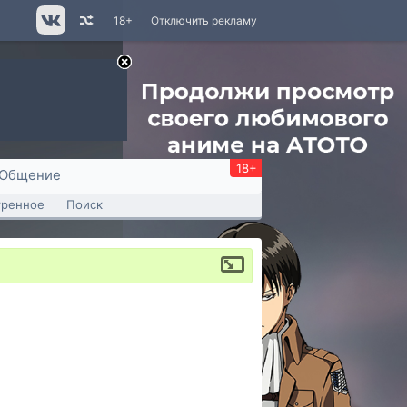
18+
Отключить рекламу
18+
Общение
тренное
Поиск