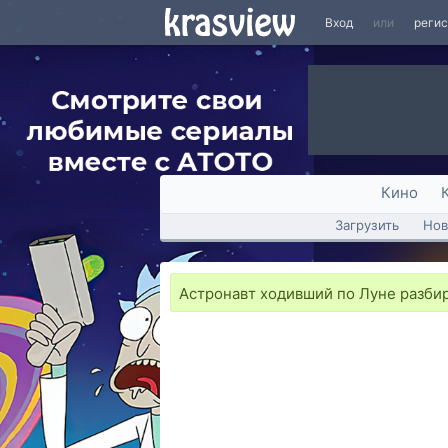
Вход
или
реги
Кино
Загрузить
Нов
Астронавт ходивший по Луне разбир