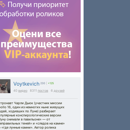
Voytkevich
230
|
+125
40
видео
8311
постов
6
друзей
стронавт Чарли Дьюк (участник миссии
ollo 16, один из немногих ныне живущих
дей, ходивших по Луне) разбирает
опулярные конспирологические версии
уну снимали в павильоне» — от
еправильных теней» и «следов на камне»
 «где лунные камни». Автор ролика