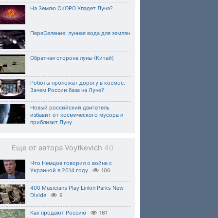
На Землю СКОРО Упадет Луна?
ПереСеление: лунная вода для землян
Обратная сторона луны (Китай)
Роботы проложат дорогу в космос.
Зачем России база на Луне?
Новый российский двигатель
избавит от космического мусора и
приблизит Луну
Еще от автора Voytkevich
40
Что Немцов говорил о войне с
Украиной в 2014 году
106
400 Musicians Play Linkin Parks New
Divide
9
Как продают Россию
161