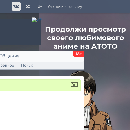
18+
Отключить рекламу
18+
Общение
тренное
Поиск