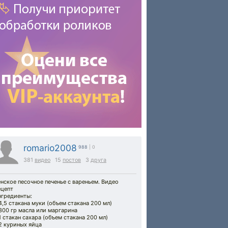
romario2008
988
| 0
381
видео
15
постов
3
друга
нское песочное печенье с вареньем. Видео
ецепт
нгредиенты:
4,5 стакана муки (объем стакана 200 мл)
300 гр масла или маргарина
1 стакан сахара (объем стакана 200 мл)
2 куриных яйца