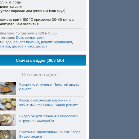
0,5 ч. л. соды
 щепотка соли
густое варение или джем (на Ваш вкус)
пекать при t 180 °C примерно 30-40 минут.
иятного Вам чаепития...
бавлено: 15 февраля 2020 в 16:05
тегория:
Дом, семья, дети
ги:
еда
,
рецепт печенья
,
рецепт
,
кулинария
,
ыпечка
,
десерт к чаю
,
десерт
Скачать видео (38.3 Мб)
Похожее видео
Кунжутное печенье. Простой видео
рецепт
Кексы с кусочками клубники и
взбитыми сливками. Видео рецепт
Видео рецепт печенья в кокосовой
стружке с миндалём
Сметанно-шоколадный пирог Зебра.
Видео рецепт