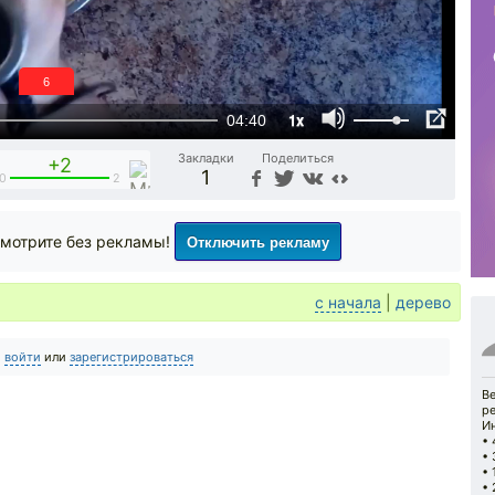
5
1x
04:40
Закладки
Поделиться
+2
1
0
2
Отключить рекламу
мотрите без рекламы!
с начала
|
дерево
о
войти
или
зарегистрироваться
Ве
р
И
• 
• 
• 
• 