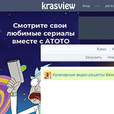
Вход
или
реги
Кино
Загрузить
Нов
Кулинарные видео рецепты
Венс