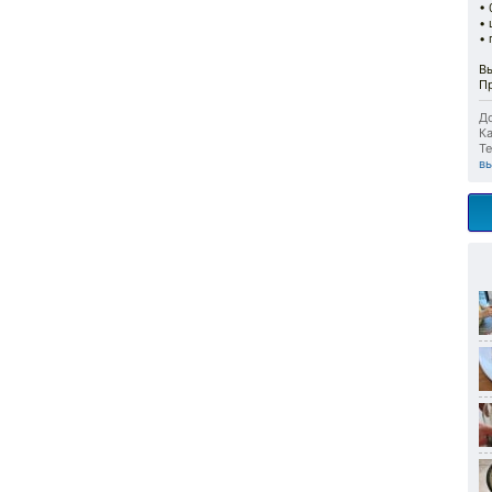
• 
•
• 
Вы
Пр
До
Ка
Те
в