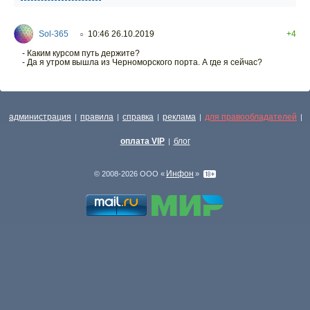
Sol-365
10:46 26.10.2019
+4
○
- Каким курсом путь держите?
- Да я утром вышла из Черноморского порта. А где я сейчас?
администрация
правила
справка
реклама
для правообладателей
|
|
|
|
|
оплата VIP
блог
|
Инфон
© 2008-2026 ООО «
»