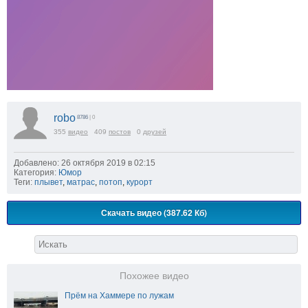
robo
8786
| 0
355
видео
409
постов
0
друзей
Добавлено: 26 октября 2019 в 02:15
Категория:
Юмор
Теги:
плывет
,
матрас
,
потоп
,
курорт
Скачать видео (387.62 Кб)
Похожее видео
Прём на Хаммере по лужам