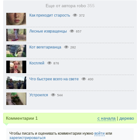
Еще от автора robo
355
Как приходит старость
372
Лесные извращенцы
657
Кот вегетарианца
282
Косплей
876
Что быстрее всего на свете
400
Устроился
544
Комментарии
1
с начала
|
дерево
Чтобы писать и оценивать комментарии нужно
войти
или
зарегистрироваться