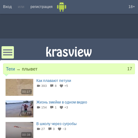
Вход
или
регистрация
18+
Теги
→
плывет
17
Как плавают петухи
393
8
+5
00:13
Жизнь змейки в одном видео
154
1
+3
00:27
В школу через сугробы
27
0
−3
00:38