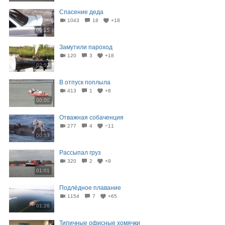
Спасение деда
1043
18
+18
00:15
Замутили пароход
120
3
+18
02:53
В отпуск поплыла
413
1
+8
00:06
Отважная собаченция
277
4
−11
00:53
Рассыпал груз
320
2
+9
01:01
Подлёдное плавание
1154
7
+65
01:26
Типичные офисные хомячки