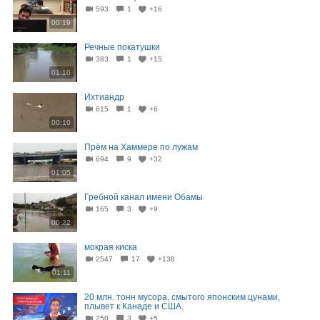
593
1
+16
00:19
Речные покатушки
383
1
+15
01:10
Ихтиандр
615
1
+6
00:10
Прём на Хаммере по лужам
694
9
+32
01:05
Гребной канал имени Обамы
165
3
+9
00:22
мокрая киска
2547
17
+138
01:11
20 млн. тонн мусора, смытого японским цунами,
плывет к Канаде и США.
250
3
+5