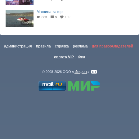
00:41
Машина-катер
886
5
+30
00:23
администрация
правила
справка
реклама
для правообладателей
|
|
|
|
|
оплата VIP
блог
|
Инфон
© 2008-2026 ООО «
»