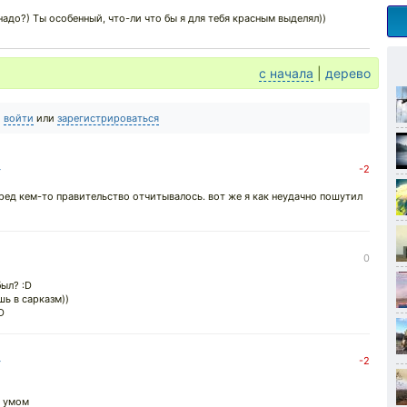
надо?) Ты особенный, что-ли что бы я для тебя красным выделял))
с начала
|
дерево
о
войти
или
зарегистрироваться
↓
-2
ред кем-то правительство отчитывалось. вот же я как неудачно пошутил
0
был? :D
шь в сарказм))
D
↓
-2
о умом