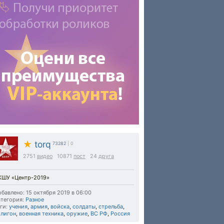
★
torq
73282
| 0
2751
видео
10871
пост
24
друга
КШУ «Центр-2019»
бавлено: 15 октября 2019 в 06:00
тегория:
Разное
ги:
учения
,
армия
,
войска
,
солдаты
,
стрельба
,
олигон
,
военная техника
,
оружие
,
ВС РФ
,
Россия