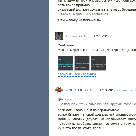
ты придумал что-то о зарплате и я должен до
есть такое правило:
сказавший должен доказывать, а не собеседни
Можешь дальше жаловаться
а ты жалобу не покажешь?
Allesim
10:53 17.10.2019
○
Свободен.
Можешь дальше жаловаться, что до тебя дока
раскрыть все картинки
MOHCTbIP
10:53 17.10.2019
в ответ на 
○
@
Allesim
,
А подчеркнуть и лампочек прикрутить тебе не
если есть желание, я не ограничиваю
всяко бывает. ты свой ход мыслей уловил, а с
меня, и многих других, не обламывает либ
потратить на обсасывание, настрочить тучу пос
ну и кто после этого троль?