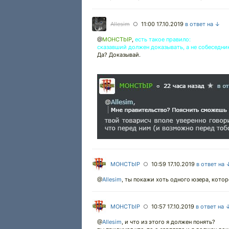
Allesim
11:00 17.10.2019
в ответ на ↓
○
@
MOHCTbIP
,
есть такое правило:
сказавший должен доказывать, а не собеседни
Да? Доказывай.
MOHCTbIP
10:59 17.10.2019
в ответ на 
○
@
Allesim
,
ты покажи хоть одного юзера, котор
MOHCTbIP
10:57 17.10.2019
в ответ на 
○
@
Allesim
,
и что из этого я должен понять?