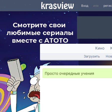
Вход
или
реги
Кино
Загрузить
Нов
Просто очередные учения