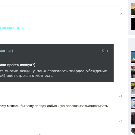
-1
к опровергать
↓
-3
ому мешали бы вашу правду дэбильную рассказывать/показывать
↓
-2