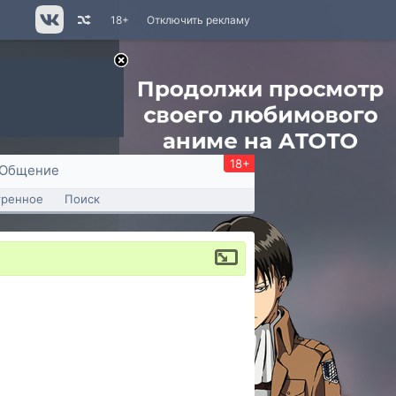
18+
Отключить рекламу
18+
Общение
тренное
Поиск