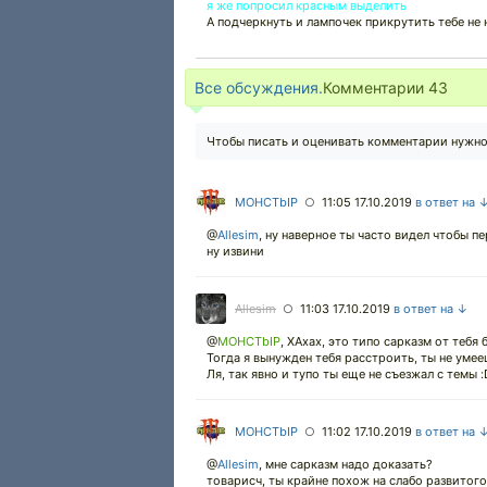
я же попросил красным выделить
А подчеркнуть и лампочек прикрутить тебе не 
Все обсуждения.
Комментарии
43
Чтобы писать и оценивать комментарии нужн
MOHCTbIP
11:05 17.10.2019
в ответ на 
○
@
Allesim
,
ну наверное ты часто видел чтобы пе
ну извини
Allesim
11:03 17.10.2019
в ответ на ↓
○
@
MOHCTbIP
,
ХАхах, это типо сарказм от тебя 
Тогда я вынужден тебя расстроить, ты не умее
Ля, так явно и тупо ты еще не съезжал с темы :
MOHCTbIP
11:02 17.10.2019
в ответ на 
○
@
Allesim
,
мне сарказм надо доказать?
товарисч, ты крайне похож на слабо развитог