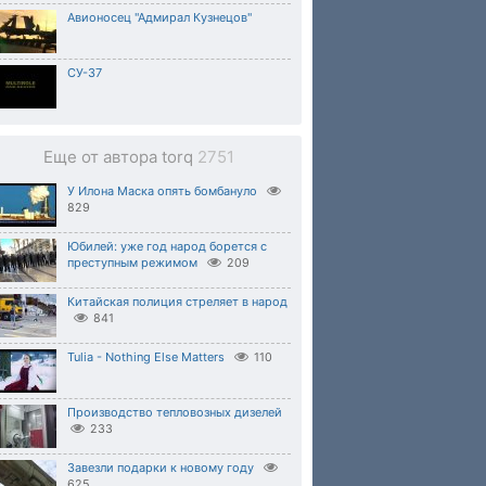
Авионосец "Адмирал Кузнецов"
СУ-37
Еще от автора torq
2751
У Илона Маска опять бомбануло
829
Юбилей: уже год народ борется с
преступным режимом
209
Китайская полиция стреляет в народ
841
Tulia - Nothing Else Matters
110
Производство тепловозных дизелей
233
Завезли подарки к новому году
625