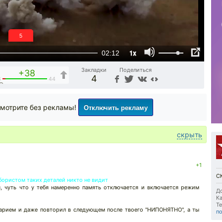
4
1x
02:12
Закладки
Поделиться
+38
4
6
44
Отключить рекламу
мотрите без рекламы!
скрыть
+1
С
бористом таких деталей никто не видит
я, чуть что у тебя намеренно память отключается и включается режим
До
Ка
Те
арием и даже повторил в следующем после твоего "НИПОНЯТНО", а ты
п