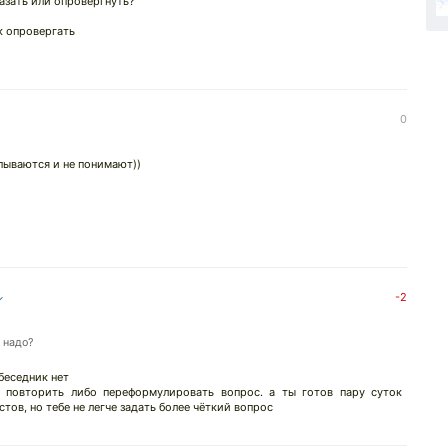
казать или опровергнуть?
к опровергать
0
пываются и не понимают))
↓
-2
 надо?
обеседник нет
о повторить либо переформулировать вопрос. а ты готов пару суток
тов, но тебе не легче задать более чёткий вопрос