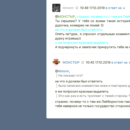
Allesim
10:49 17.10.2019
в ответ на ↓
○
@
MOHCTbIP
,
странно. почему-то с тем же Лей
Ты серьезно? У тебя со всеми такая истори
дурочка, комедию не ломай :D
на что я должен был ответить
Опять пи*деж, я спросил отдельным коммент
дурку играешь))
я же попросил красным выделить
А подчеркнуть и лампочек прикрутить тебе не 
MOHCTbIP
10:45 17.10.2019
в ответ на 
○
@
Allesim
,
Не показал что?
на что я должен был ответить
было написано комментом ниже и повторено 
я же попросил красным выделить
Это как раз и есть троллинг с твоей стороны
странно. почему-то с тем же Лейбористом так
тебя наверное не только государство стороно