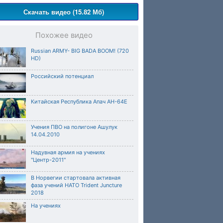
Скачать видео (15.82 Мб)
Похожее видео
Russian ARMY- BIG BADA BOOM! (720
HD)
Российский потенциал
Китайская Республика Апач AH-64E
Учения ПВО на полигоне Ашулук
14.04.2010
Надувная армия на учениях
"Центр-2011"
В Норвегии стартовала активная
фаза учений НАТО Trident Juncture
2018
На учениях