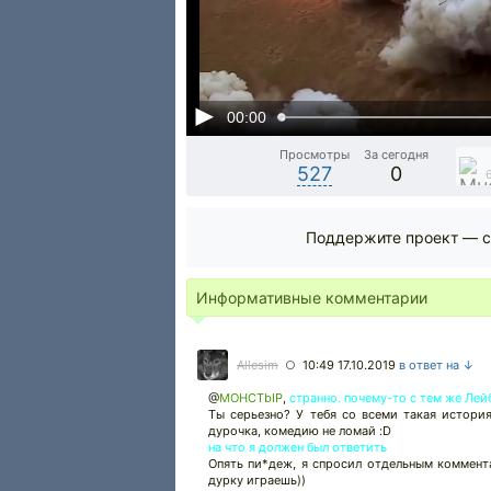
00:00
Просмотры
За сегодня
527
0
Поддержите проект — с
Информативные комментарии
Allesim
10:49 17.10.2019
в ответ на ↓
○
@
MOHCTbIP
,
странно. почему-то с тем же Лей
Ты серьезно? У тебя со всеми такая истори
дурочка, комедию не ломай :D
на что я должен был ответить
Опять пи*деж, я спросил отдельным коммент
дурку играешь))