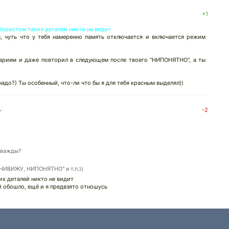
+1
бористом таких деталей никто не видит
я, чуть что у тебя намеренно память отключается и включается режим
арием и даже повторил в следующем после твоего "НИПОНЯТНО", а ты
надо?) Ты особенный, что-ли что бы я для тебя красным выделял))
↓
-2
дважды?
 "НИВИЖУ, НИПОНЯТНО" и т.п.))
их деталей никто не видит
й обошло, ещё и я предвзято отношусь