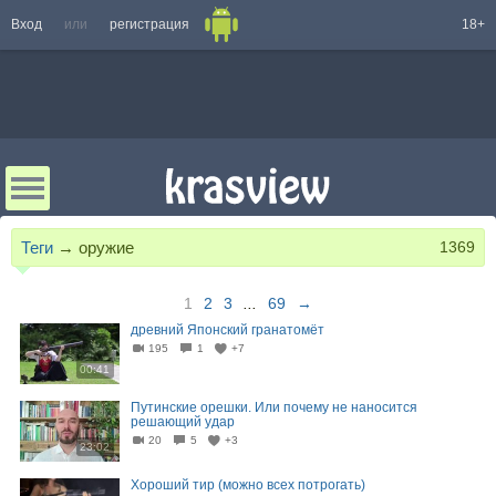
Вход
или
регистрация
18+
Теги
→
оружие
1369
1
2
3
...
69
→
древний Японский гранатомёт
195
1
+7
00:41
Путинские орешки. Или почему не наносится
решающий удар
20
5
+3
23:02
Хороший тир (можно всех потрогать)