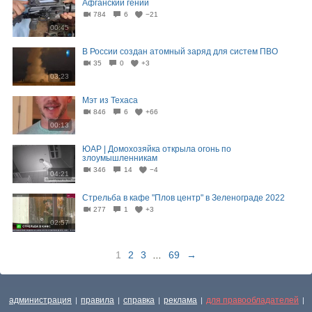
Афганский гений
784
6
−21
00:45
В России создан атомный заряд для систем ПВО
35
0
+3
03:23
Мэт из Техаса
846
6
+66
00:13
ЮАР | Домохозяйка открыла огонь по
злоумышленникам
346
14
−4
04:21
Стрельба в кафе "Плов центр" в Зеленограде 2022
277
1
+3
02:57
1
2
3
...
69
→
администрация
правила
справка
реклама
для правообладателей
|
|
|
|
|