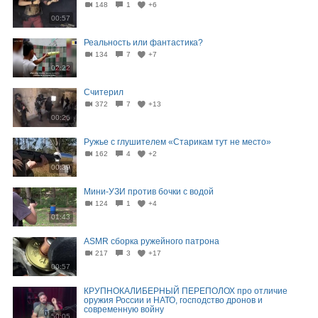
148
1
+6
00:57
Реальность или фантастика?
134
7
+7
02:22
Считерил
372
7
+13
00:26
Ружье с глушителем «Старикам тут не место»
162
4
+2
00:39
Мини-УЗИ против бочки с водой
124
1
+4
01:43
ASMR сборка ружейного патрона
217
3
+17
00:57
КРУПНОКАЛИБЕРНЫЙ ПЕРЕПОЛОХ про отличие
оружия России и НАТО, господство дронов и
современную войну
50:05