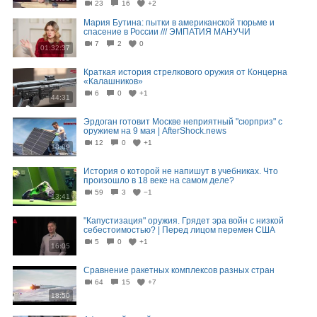
23
16
+2
Мария Бутина: пытки в американской тюрьме и
спасение в России /// ЭМПАТИЯ МАНУЧИ
7
2
0
01:32:37
Краткая история стрелкового оружия от Концерна
«Калашников»
6
0
+1
44:31
Эрдоган готовит Москве неприятный "сюрприз" с
оружием на 9 мая | AfterShock.news
12
0
+1
18:09
История о которой не напишут в учебниках. Что
произошло в 18 веке на самом деле?
59
3
−1
13:41
"Капустизация" оружия. Грядет эра войн с низкой
себестоимостью? | Перед лицом перемен США
5
0
+1
16:05
Сравнение ракетных комплексов разных стран
64
15
+7
18:50