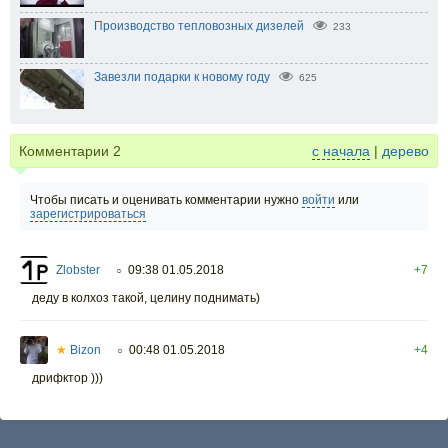
Производство тепловозных дизелей
233
Завезли подарки к новому году
625
Комментарии
2
с начала
|
дерево
Чтобы писать и оценивать комментарии нужно
войти
или
зарегистрироваться
Zlobster
09:38 01.05.2018
+7
○
деду в колхоз такой, целину поднимать)
★
Bizon
00:48 01.05.2018
+4
○
дрифктор )))