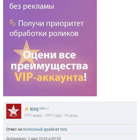
★
torq
73281
| 0
2751
видео
10871
пост
24
друга
Ответ на
Колхозный драйв
от
torq
Добавлено: 1 мая 2018 в 00:30