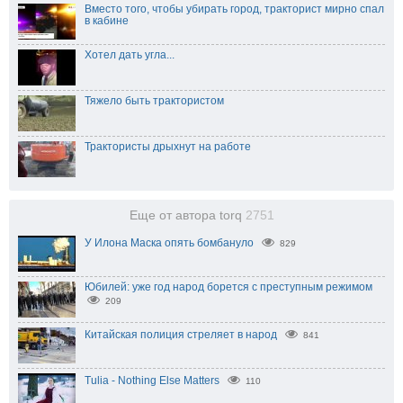
Вместо того, чтобы убирать город, тракторист мирно спал
в кабине
Хотел дать угла...
Тяжело быть трактористом
Трактористы дрыхнут на работе
Еще от автора torq
2751
У Илона Маска опять бомбануло
829
Юбилей: уже год народ борется с преступным режимом
209
Китайская полиция стреляет в народ
841
Tulia - Nothing Else Matters
110