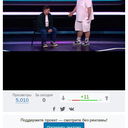
Просмотры
За сегодня
+11
5,010
0
15
26
Поддержите проект — смотрите без рекламы!
Отключить рекламу