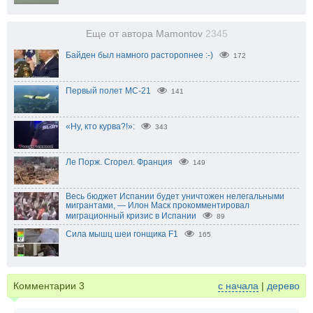
Еще от автора Mamontov
2345
Байден был намного расторопнее :-)
172
Первый полет МС-21
141
«Ну, кто курва?!»:
343
Ле Порж. Сгорел. Франция
149
Весь бюджет Испании будет уничтожен нелегальными
мигрантами, — Илон Маск прокомментировал
миграционный кризис в Испании
89
Сила мышц шеи гонщика F1
165
Комментарии
3
с начала
|
дерево