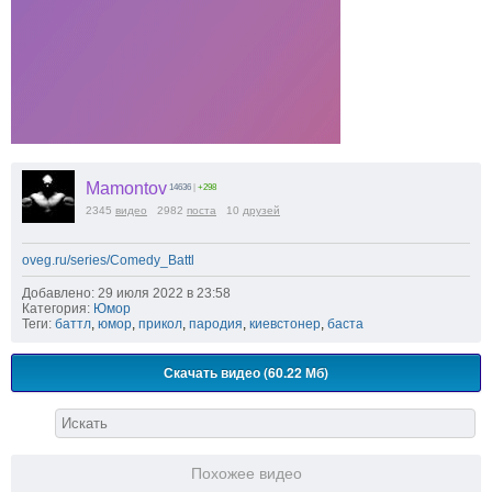
Mamontov
14636
|
+298
2345
видео
2982
поста
10
друзей
oveg.ru/series/Comedy_Battl
Добавлено: 29 июля 2022 в 23:58
Категория:
Юмор
Теги:
баттл
,
юмор
,
прикол
,
пародия
,
киевстонер
,
баста
Скачать видео (60.22 Мб)
Похожее видео