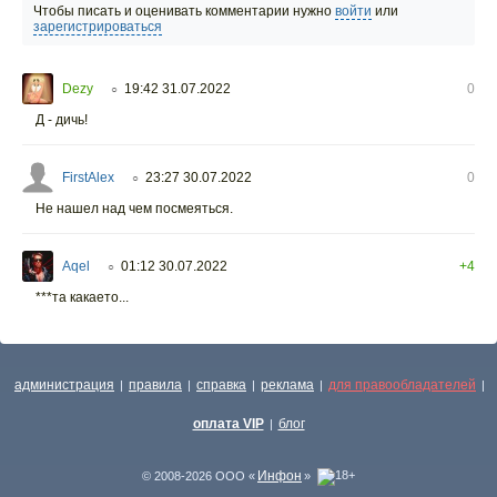
Чтобы писать и оценивать комментарии нужно
войти
или
зарегистрироваться
Dezy
19:42 31.07.2022
0
○
Д - дичь!
FirstAlex
23:27 30.07.2022
0
○
Не нашел над чем посмеяться.
Aqel
01:12 30.07.2022
+4
○
***та какаето...
администрация
правила
справка
реклама
для правообладателей
|
|
|
|
|
оплата VIP
блог
|
Инфон
© 2008-2026 ООО «
»