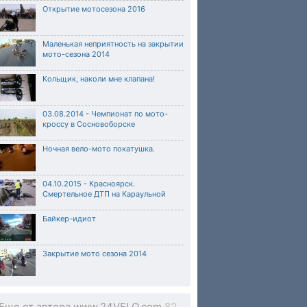
Открытие мотосезона 2016
Маленькая неприятность на закрытии
мото-сезона 2014
Кольщик, наколи мне клапана!
03.08.2014 - Чемпионат по мото-
кроссу в Сосновоборске
Ночная вело-мото покатушка.
04.10.2015 - Красноярск.
Смертельное ДТП на Караульной
Байкер-идиот
Закрытие мото сезона 2014
Еще от автора www.24VELO.com
82