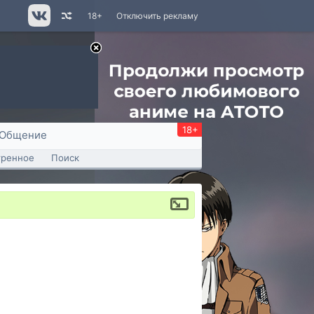
18+
Отключить рекламу
18+
Общение
тренное
Поиск