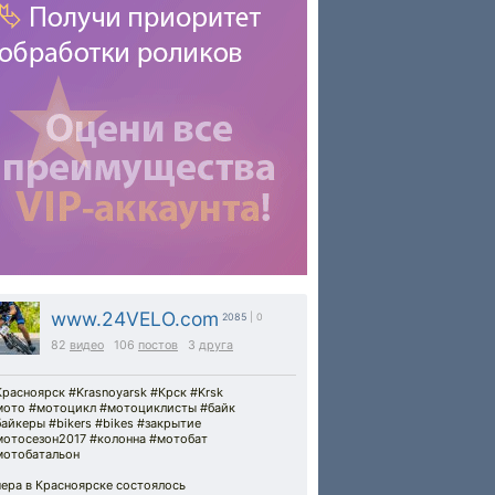
www.24VELO.com
2085
| 0
82
видео
106
постов
3
друга
расноярск #Krasnoyarsk #Крск #Krsk
мото #мотоцикл #мотоциклисты #байк
айкеры #bikers #bikes #закрытие
мотосезон2017 #колонна #мотобат
мотобатальон
ера в Красноярске состоялось