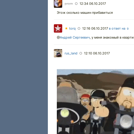
prom
12:34 06.10.2017
○
Этож сколько машин прибавиться
★
torq
12:16 06.10.2017
в ответ на ↓
○
@
Андрей Сергеевич
,
у меня знакомый в кварти
rus_land
12:10 06.10.2017
○