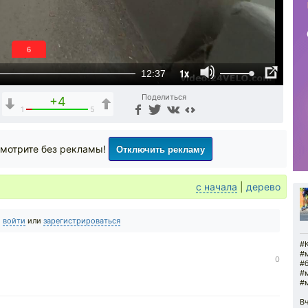
5
1x
12:37
Поделиться
+4
1
5
Отключить рекламу
мотрите без рекламы!
с начала
|
дерево
о
войти
или
зарегистрироваться
#К
#
0
#б
#
#
Вч