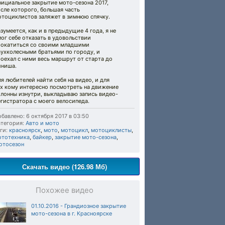
ициальное закрытие мото-сезона 2017,
сле которого, большая часть
отоциклистов заляжет в зимнюю спячку.
зумеется, как и в предыдущие 4 года, я не
ог себе отказать в удовольствии
рокатиться со своими младшими
вухколесными братьями по городу, и
оехал с ними весь маршрут от старта до
иниша.
я любителей найти себя на видео, и для
ех кому интересно посмотреть на движение
олонны изнутри, выкладываю запись видео-
гистратора с моего велосипеда.
бавлено: 6 октября 2017 в 03:50
тегория:
Авто и мото
ги:
красноярск
,
мото
,
мотоцикл
,
мотоциклисты
,
ототехника
,
байкер
,
закрытие мото-сезона
,
отосезон
Скачать видео (126.98 Мб)
Похожее видео
01.10.2016 - Грандиозное закрытие
мото-сезона в г. Красноярске