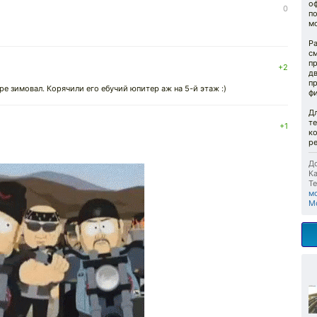
оф
0
по
м
Ра
см
п
+2
д
пр
ре зимовал. Корячили его ебучий юпитер аж на 5-й этаж :)
ф
Дл
т
+1
к
ре
До
Ка
Те
м
М