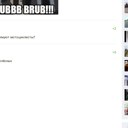
+2
 зимуют мотоциклисты?
+5
колёсных