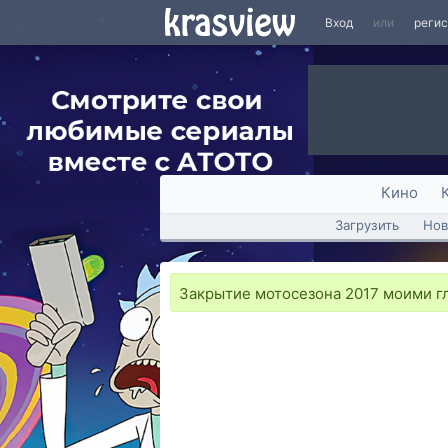
Вход
или
реги
Кино
Загрузить
Нов
Закрытие мотосезона 2017 моими г