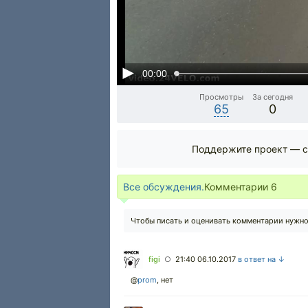
00:00
Просмотры
За сегодня
65
0
Поддержите проект — с
Все обсуждения.
Комментарии
6
Чтобы писать и оценивать комментарии нужн
figi
21:40 06.10.2017
в ответ на ↓
○
@
prom
,
нет