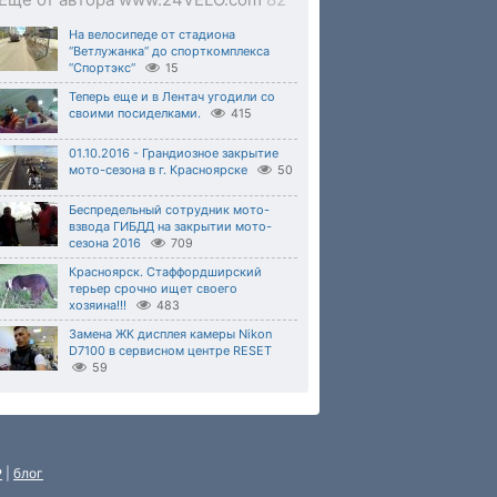
На велосипеде от стадиона
“Ветлужанка“ до спорткомплекса
“Спортэкс“
15
Теперь еще и в Лентач угодили со
своими посиделками.
415
01.10.2016 - Грандиозное закрытие
мото-сезона в г. Красноярске
50
Беспредельный сотрудник мото-
взвода ГИБДД на закрытии мото-
сезона 2016
709
Красноярск. Стаффордширский
терьер срочно ищет своего
хозяина!!!
483
Замена ЖК дисплея камеры Nikon
D7100 в сервисном центре RESET
59
P
|
блог