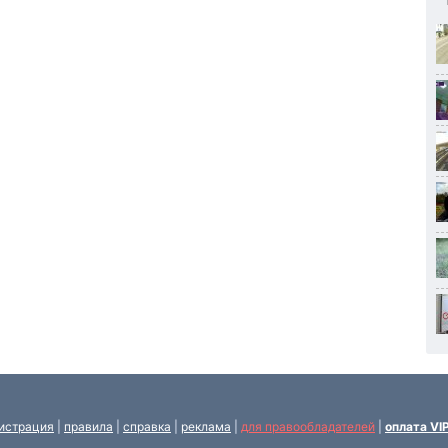
истрация
|
правила
|
справка
|
реклама
|
для правообладателей
|
оплата VI