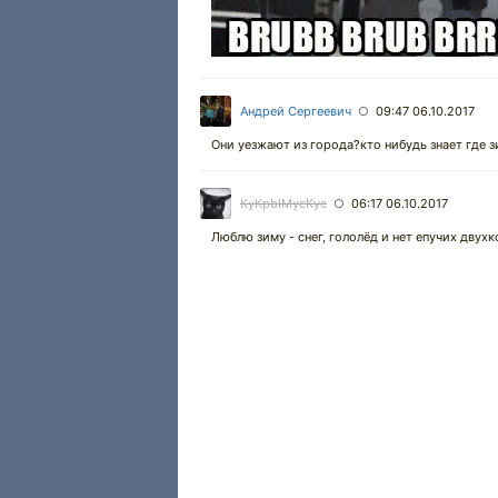
Андрей Сергеевич
09:47 06.10.2017
○
Они уезжают из города?кто нибудь знает где
KyKpbIMycKyc
06:17 06.10.2017
○
Люблю зиму - снег, гололёд и нет епучих двух