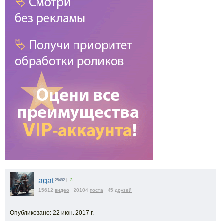
1.25x
1x
0.75x
0.5x
100
%
Масштаб:
100
%
-5%
+5%
agat
25482
|
+3
15612
видео
20104
поста
45
друзей
Опубликовано: 22 июн. 2017 г.