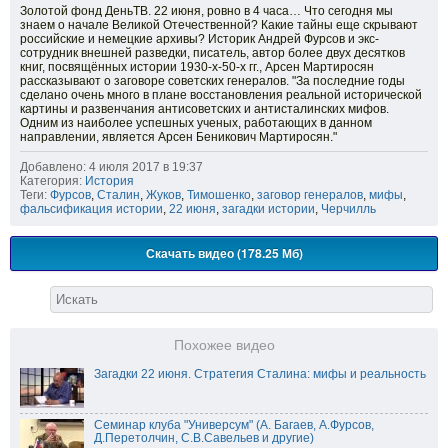
Золотой фонд ДеньТВ. 22 июня, ровно в 4 часа… Что сегодня мы
знаем о начале Великой Отечественной? Какие тайны еще скрывают
российские и немецкие архивы? Историк Андрей Фурсов и экс-
сотрудник внешней разведки, писатель, автор более двух десятков
книг, посвящённых истории 1930-х-50-х гг., Арсен Мартиросян
рассказывают о заговоре советских генералов. "За последние годы
сделано очень много в плане восстановления реальной исторической
картины и развенчания антисоветских и антисталинских мифов.
Одним из наиболее успешных ученых, работающих в данном
направлении, является Арсен Беникович Мартиросян."
Добавлено: 4 июля 2017 в 19:37
Категория:
История
Теги:
Фурсов
,
Сталин
,
Жуков
,
Тимошенко
,
заговор генералов
,
мифы
,
фальсификация истории
,
22 июня
,
загадки истории
,
Черчилль
Скачать видео (178.25 Мб)
Похожее видео
Загадки 22 июня. Стратегия Сталина: мифы и реальность
Семинар клуба "Универсум" (А. Багаев, А.Фурсов,
Д.Перетолчин, С.В.Савельев и другие)