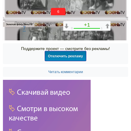
6
Просмотры
За сегодня
+1
7
0
0
1
Поддержите проект — смотрите без рекламы!
Отключить рекламу
Читать комментарии
00:00
00:00
01:23:49
1x
2x
1.75x
1.5x