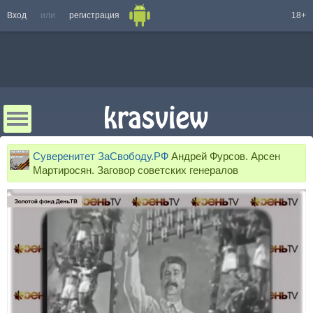
Вход
или
регистрация
18+
Суверенитет ЗаСвободу.РФ
Андрей Фурсов. Арсен
Мартиросян. Заговор советских генералов