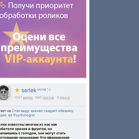
★
serlek
48358
| 0
1097
видео
690
постов
4
друга
твет на
Стая выдр заживо съедает обезьяну:
део.
от
Psychologist
елки известны многим из нас как
юбители орехов и фруктов, но
алкиваясь с голодом, они могут стать
астоящими хищниками Эта африканская