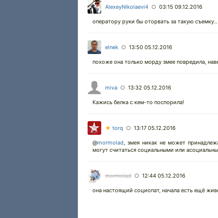
AlexeyNikolaevi4
03:15 09.12.2016
○
оператору руки бы оторвать за такую съемку..
elnek
13:50 05.12.2016
○
похоже она только морду змее повредила, нав
miva
13:32 05.12.2016
○
Кажись белка с кем-то поспорила!
★
torq
13:17 05.12.2016
○
@
mormolad
,
змея никак не может принадлежа
могут считаться социальными или асоциальны
mormolad
12:44 05.12.2016
○
она настоящий социопат, начала есть ещё живою