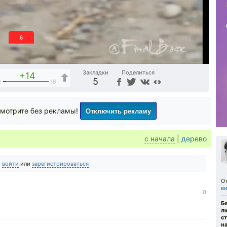
5
Закладки
Поделиться
+14
5
2
16
Отключить рекламу
мотрите без рекламы!
с начала
|
дерево
о
войти
или
зарегистрироваться
О
ви
0
Б
л
ст
н