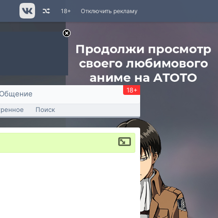
18+
Отключить рекламу
18+
Общение
тренное
Поиск