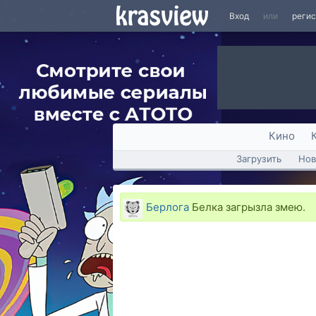
Вход
или
реги
Кино
Загрузить
Нов
Берлога
Белка загрызла змею.