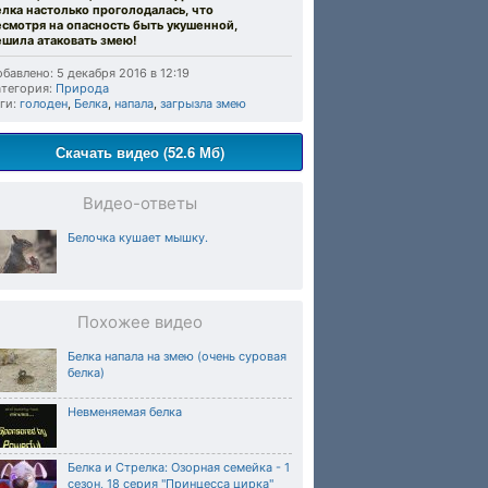
елка настолько проголодалась, что
есмотря на опасность быть укушенной,
ешила атаковать змею!
бавлено: 5 декабря 2016 в 12:19
тегория:
Природа
ги:
голоден
,
Белка
,
напала
,
загрызла змею
Скачать видео (52.6 Мб)
Видео-ответы
Белочка кушает мышку.
Похожее видео
Белка напала на змею (очень суровая
белка)
Невменяемая белка
Белка и Стрелка: Озорная семейка - 1
сезон, 18 серия "Принцесса цирка"