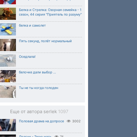
Белка и Стрелка: Озорная семейка - 1
сезон, 44 серия "Приятель по разуму"
белка и самолет
Пять секунд, полёт нормальный
Оседлала!
белочке дали выбор ...
Ты не ты когда голоден
Еще от автора serlek
1097
Половая драма на допросе
3002
Драгни - Твою мать
74