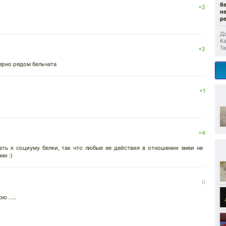
б
+2
н
р
До
Ка
Те
+2
ерно рядом бельчата
+1
+4
ть к социуму белки, так что любые ее действия в отношении змеи не
ми :)
0
 .....