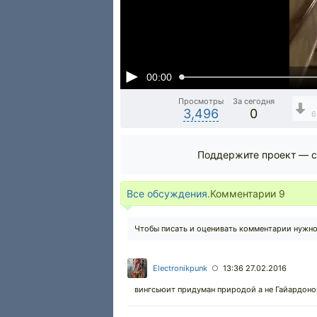
00:00
Просмотры
За сегодня
3,496
0
6
Поддержите проект — с
Все обсуждения.
Комментарии
9
Чтобы писать и оценивать комментарии нужн
Electronikpunk
13:36 27.02.2016
○
вингсьюит придуман природой а не Гайардоно