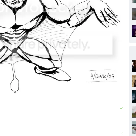
↓
+1
+12