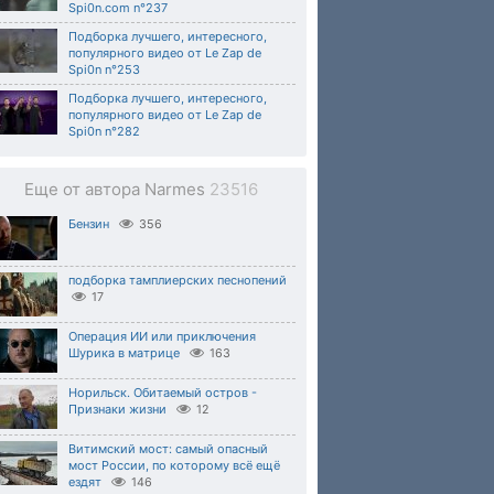
Spi0n.com n°237
Подборка лучшего, интересного,
популярного видео от Le Zap de
Spi0n n°253
Подборка лучшего, интересного,
популярного видео от Le Zap de
Spi0n n°282
Еще от автора Narmes
23516
Бензин
356
подборка тамплиерских песнопений
17
Операция ИИ или приключения
Шурика в матрице
163
Норильск. Обитаемый остров -
Признаки жизни
12
Витимский мост: самый опасный
мост России, по которому всё ещё
ездят
146