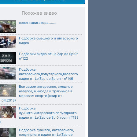
Похожее видео
полет навигатора.........
Подборка смешного и интересного
видео
Подборки видео от Le Zap de Spi0n
n°122
Подборка
интересного,популярного,веселого
видео от Le Zap de Spion - n°146
Все самое интересное, смешное,
нелепое, а иногда и трагичное в
мировом спорте (эфир от
.04.2013)
Подборка
лучшего,интересного,популярного
видео от Le Zap de Spi0n.com n°188
D
Подборка лучшего, интересного,
популярного видео от Le Zap de