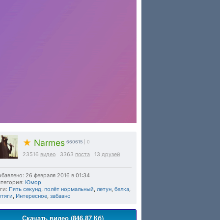
★
Narmes
660615
| 0
23516
видео
3363
поста
13
друзей
бавлено: 26 февраля 2016 в 01:34
тегория:
Юмор
ги:
Пять секунд
,
полёт нормальный
,
летун
,
белка
,
етяги
,
Интересное
,
забавно
Скачать видео (846.87 Кб)