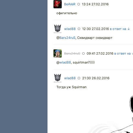
BeAVeR
13:24 27.02.2016
○
офигительно
wlad88
12:30 27.02.2016
в ответ на ↓
○
@
Bars24ruS
,
Сквидварт сквидварт
Bars24ruS
09:41 27.02.2016
в ответ на
○
@
wlad88
,
squirtman?))))
wlad88
21:30 26.02.2016
○
Тогда уж Squirman