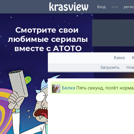
Вход
или
реги
Кино
Загрузить
Нов
Белкэ
Пять секунд, полёт норм