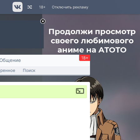
18+
Отключить рекламу
18+
Общение
тренное
Поиск