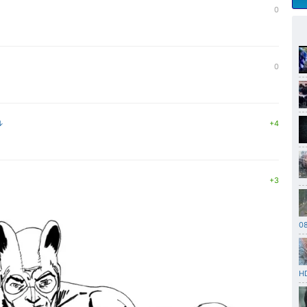
0
0
 ↓
+4
+3
08
H