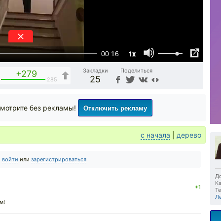
1x
00:16
Закладки
Поделиться
+279
25
285
Отключить рекламу
мотрите без рекламы!
с начала
|
дерево
о
войти
или
зарегистрироваться
До
Ка
+1
Те
Л
м!