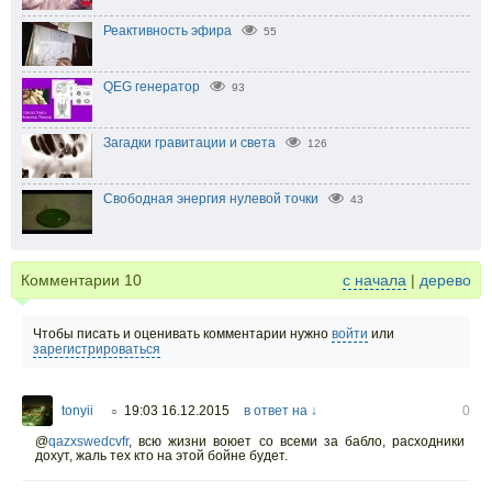
Реактивность эфира
55
QEG генератор
93
Загадки гравитации и света
126
Свободная энергия нулевой точки
43
Комментарии
10
с начала
|
дерево
Чтобы писать и оценивать комментарии нужно
войти
или
зарегистрироваться
tonyii
19:03 16.12.2015
в ответ на ↓
0
○
@
qazxswedcvfr
,
всю жизни воюет со всеми за бабло, расходники
дохут, жаль тех кто на этой бойне будет.