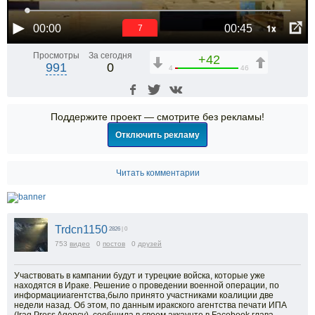
1x
00:00
00:45
6
Просмотры
За сегодня
+42
991
0
4
46
Поддержите проект — смотрите без рекламы!
Отключить рекламу
Читать комментарии
Trdcn1150
2826
| 0
753
видео
0
постов
0
друзей
Участвовать в кампании будут и турецкие войска, которые уже
находятся в Ираке. Решение о проведении военной операции, по
информацииагентства,было принято участниками коалиции две
недели назад. Об этом, по данным иракского агентства печати ИПА