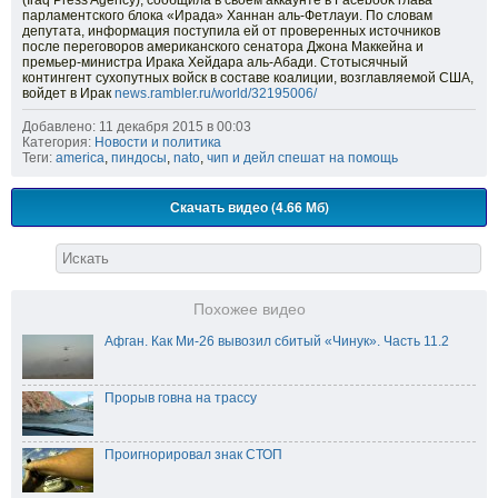
(Iraq Press Agency), сообщила в своем аккаунте в Facebook глава
парламентского блока «Ирада» Ханнан аль-Фетлауи. По словам
депутата, информация поступила ей от проверенных источников
после переговоров американского сенатора Джона Маккейна и
премьер-министра Ирака Хейдара аль-Абади. Стотысячный
контингент сухопутных войск в составе коалиции, возглавляемой США,
войдет в Ирак
news.rambler.ru/world/32195006/
Добавлено: 11 декабря 2015 в 00:03
Категория:
Новости и политика
Теги:
america
,
пиндосы
,
nato
,
чип и дейл спешат на помощь
Скачать видео (4.66 Мб)
Похожее видео
Афган. Как Ми-26 вывозил сбитый «Чинук». Часть 11.2
Прорыв говна на трассу
Проигнорировал знак СТОП