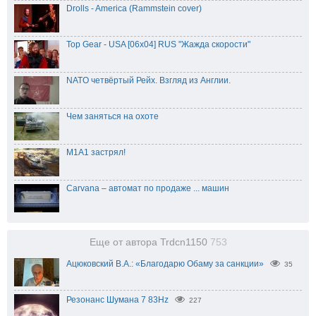
Drolls - America (Rammstein cover)
Top Gear - USA [06x04] RUS "Жажда скорости"
NATO четвёртый Рейх. Взгляд из Англии.
Чем заняться на охоте
M1A1 застрял!
Carvana – автомат по продаже ... машин
Еще от автора Trdcn1150
753
Ацюковский В.А.: «Благодарю Обаму за санкции»
35
Резонанс Шумана 7 83Hz
227