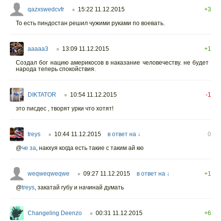
qazxswedcvfr
15:22 11.12.2015
+3
○
То есть пиндостан решил чужими руками по воевать.
ааааа3
13:09 11.12.2015
+1
○
Создал бог нацию америкосов в наказание человечеству. не будет
народа теперь спокойствия.
DIKTATOR
10:54 11.12.2015
-1
○
это писдес , творят урки что хотят!
treys
10:44 11.12.2015
в ответ на ↓
0
○
@
че за
,
накхуя когда есть такие с таким ай кю
weqweqweqwe
09:27 11.12.2015
в ответ на ↓
+1
○
@
treys
,
закатай губу и начинай думать
Changeling Deenzo
00:31 11.12.2015
+6
○