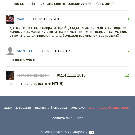
а сколько нефтяных танкеров отправили для борьбы с игил?
treys
00:24 11.12.2015
+13
○
да все,точка не возврата пройдена,столько наглой лжи еще не
лилось...сжимаем кулаки и надеемся что хоть новый год успеем
отметить до активного начала большой всемирной заварушки)))
nikita0001
00:21 11.12.2015
+5
○
в конец охуели
Гвельфский орден
00:14 11.12.2015
+12
○
спешат спасать остатки ИГИЛ)
администрация
правила
справка
реклама
для правообладателей
|
|
|
|
|
оплата VIP
блог
|
Инфон
© 2008-2026 ООО «
»