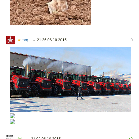
★
torq
21:36 06.10.2015
0
○
figi
21:08 06.10.2015
+2