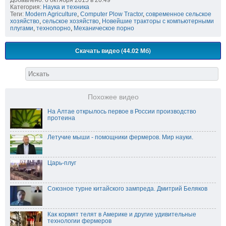
Добавлено: 6 октября 2015 в 20:49
Категория:
Наука и техника
Теги:
Modern Agriculture
,
Computer Plow Tractor
,
современное сельское
хозяйство
,
сельское хозяйство
,
Новейшие тракторы с компьютерными
плугами
,
технопорно
,
Механическое порно
Скачать видео (44.02 Мб)
Похожее видео
На Алтае открылось первое в России производство
протеина
Летучие мыши - помощники фермеров. Мир науки.
Царь-плуг
Союзное турне китайского зампреда. Дмитрий Беляков
Как кормят телят в Америке и другие удивительные
технологии фермеров