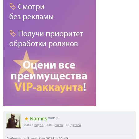
★
Narmes
660615
| 0
23516
видео
3363
поста
13
друзей