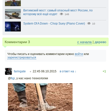
Витимский мост: самый опасный мост России, по
которому всё ещё ездят
146
System Of A Down - Chop Suey (Piano Cover)
10
Комментарии
3
с начала
|
дерево
Чтобы писать и оценивать комментарии нужно
войти
или
зарегистрироваться
faringate
22:45 06.10.2015
в ответ на ↓
+1
○
@
figi
,
у нас нано технологии