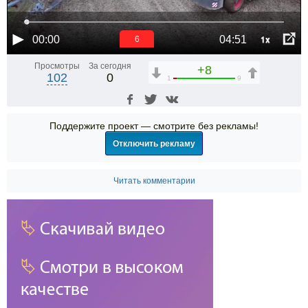
1x
00:00
04:51
5
Просмотры
За сегодня
+8
102
0
1
9
Поддержите проект — смотрите без рекламы!
Отключить рекламу
Читать комментарии