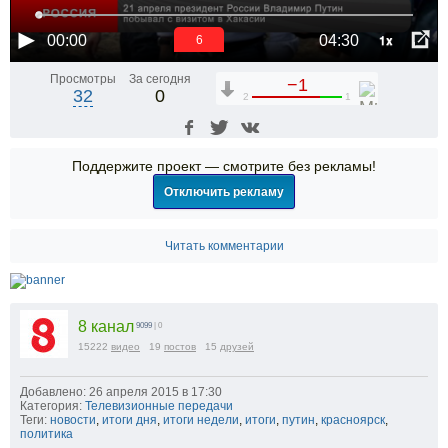
1x
00:00
04:30
6
Просмотры
За сегодня
−1
32
0
2
1
Поддержите проект — смотрите без рекламы!
Отключить рекламу
Читать комментарии
8 канал
9099
| 0
15222
видео
19
постов
15
друзей
Добавлено: 26 апреля 2015 в 17:30
Категория:
Телевизионные передачи
Теги:
новости
,
итоги дня
,
итоги недели
,
итоги
,
путин
,
красноярск
,
политика