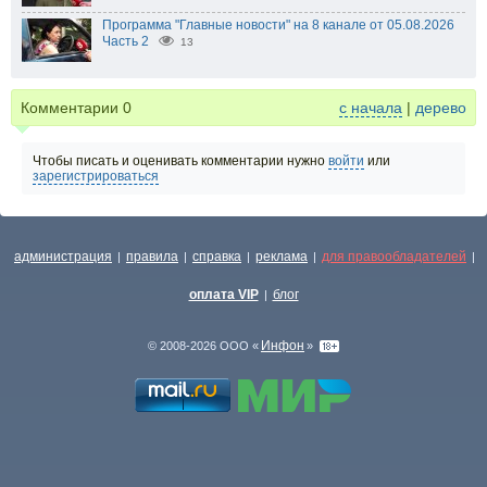
Программа "Главные новости" на 8 канале от 05.08.2026
Часть 2
13
Комментарии
0
с начала
|
дерево
Чтобы писать и оценивать комментарии нужно
войти
или
зарегистрироваться
администрация
правила
справка
реклама
для правообладателей
|
|
|
|
|
оплата VIP
блог
|
Инфон
© 2008-2026 ООО «
»