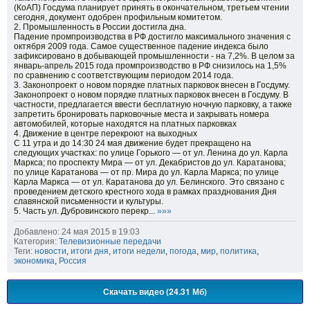
(КоАП) Госдума планирует принять в окончательном, третьем чтении
сегодня, документ одобрен профильным комитетом.
2. Промышленность в России достигла дна.
Падение промпроизводства в РФ достигло максимального значения с
октября 2009 года. Самое существенное падение индекса было
зафиксировано в добывающей промышленности - на 7,2%. В целом за
январь-апрель 2015 года промпроизводство в РФ снизилось на 1,5%
по сравнению с соответствующим периодом 2014 года.
3. Законопроект о новом порядке платных парковок внесен в Госдуму.
Законопроект о новом порядке платных парковок внесен в Госдуму. В
частности, предлагается ввести бесплатную ночную парковку, а также
запретить бронировать парковочные места и закрывать номера
автомобилей, которые находятся на платных парковках
4. Движение в центре перекроют на выходных
С 11 утра и до 14:30 24 мая движение будет прекращено на
следующих участках: по улице Горького — от ул. Ленина до ул. Карла
Маркса; по проспекту Мира — от ул. Декабристов до ул. Каратанова;
по улице Каратанова — от пр. Мира до ул. Карла Маркса; по улице
Карла Маркса — от ул. Каратанова до ул. Белинского. Это связано с
проведением детского крестного хода в рамках празднования Дня
славянской письменности и культуры.
5. Часть ул. Дубровинского перекр...
»»»
Добавлено: 24 мая 2015 в 19:03
Категория:
Телевизионные передачи
Теги:
новости
,
итоги дня
,
итоги недели
,
погода
,
мир
,
политика
,
экономика
,
Россия
Скачать видео (24.31 Мб)