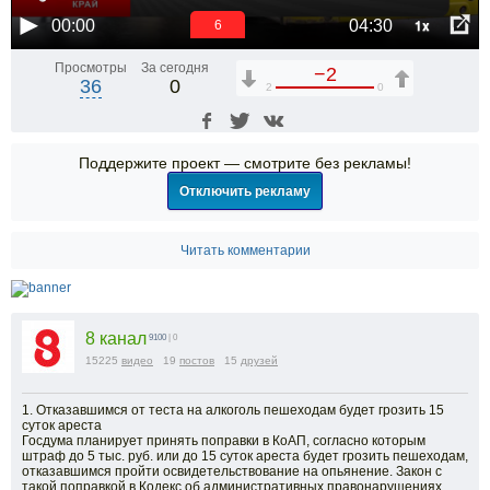
1x
00:00
04:30
5
Просмотры
За сегодня
−2
36
0
2
0
Поддержите проект — смотрите без рекламы!
Отключить рекламу
Читать комментарии
8 канал
9100
| 0
15225
видео
19
постов
15
друзей
1. Отказавшимся от теста на алкоголь пешеходам будет грозить 15
суток ареста
Госдума планирует принять поправки в КоАП, согласно которым
штраф до 5 тыс. руб. или до 15 суток ареста будет грозить пешеходам,
отказавшимся пройти освидетельствование на опьянение. Закон с
такой поправкой в Кодекс об административных правонарушениях