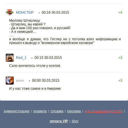
MOHCTbIP
00:18 30.03.2015
+4
○
Мюллер Штирлицу
- Штирлиц, вы еврей ?
- Да я вам 100 раз говорил, я русский!
- А я немецкий...
. . .
и вообще я думаю, что Гитлер не с потолка взял информацию и
пришёл к выводу о "всемирном еврейском заговоре"
Red_1
00:15 30.03.2015
+3
○
Сало кончилось чтоли у хохлов
prom
00:00 30.03.2015
+3
○
И у нас тоже самое и в Америке
администрация
правила
справка
реклама
для правообладателей
|
|
|
|
|
оплата VIP
блог
|