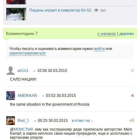
Пацаны играют в симулятор КА-52
380
Комментарии
7
с начала
|
дерево
Чтобы писать и оценивать комментарии нужно
войти
или
зарегистрироваться
ah1n1
10:36 30.03.2015
0
○
САЛО НАЦИИ!
AMERlKAN
03:52 30.03.2015
-4
○
the same situation in the government of Russia
Red_1
00:25 30.03.2015
в ответ на ↓
+3
○
@
MOHCTbIP
,
ему как послушному дяде приписали авторство Mein
Kampf, а евреи неплохо свою нацию проредили, еще и золотишко с
картинами уперли