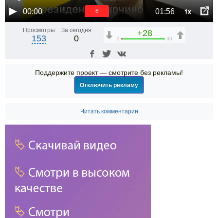
1x
00:00
01:56
5
Просмотры
За сегодня
+28
153
0
2
30
Поддержите проект — смотрите без рекламы!
Отключить рекламу
Читать комментарии