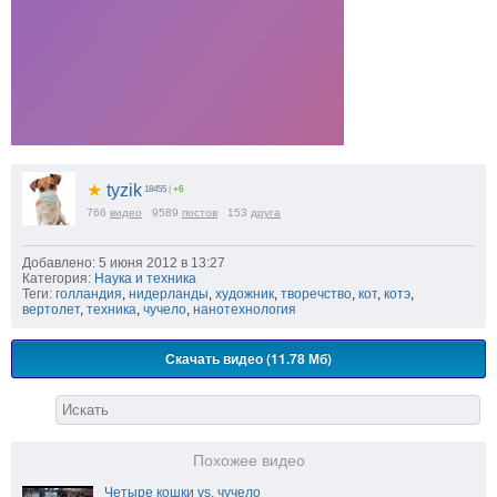
★
tyzik
18455
|
+6
766
видео
9589
постов
153
друга
Добавлено: 5 июня 2012 в 13:27
Категория:
Наука и техника
Теги:
голландия
,
нидерланды
,
художник
,
творечство
,
кот
,
котэ
,
вертолет
,
техника
,
чучело
,
нанотехнология
Скачать видео (11.78 Мб)
Похожее видео
Четыре кошки vs. чучело