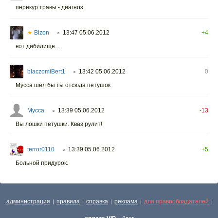
перекур травы - диагноз.
★
Bizon
13:47 05.06.2012
+4
○
вот дибилище...
blaczomiBert1
13:42 05.06.2012
0
○
Мусса шёл бы ты отсюда петушок
Мусса
13:39 05.06.2012
-13
○
Вы лошки петушки. Кваз рулит!
terror0110
13:39 05.06.2012
+5
○
Больной придурок.
администрация
правила
справка
реклама
для правообладателей
|
|
|
|
|