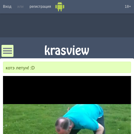
Вход
или
регистрация
18+
котэ летун! :D