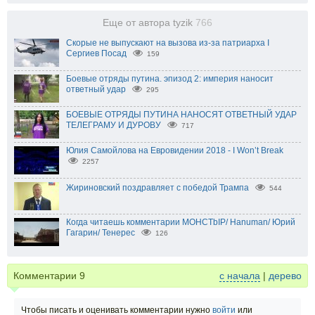
Еще от автора tyzik
766
Скорые не выпускают на вызова из-за патриарха I
Сергиев Посад
159
Боевые отряды путина. эпизод 2: империя наносит
ответный удар
295
БОЕВЫЕ ОТРЯДЫ ПУТИНА НАНОСЯТ ОТВЕТНЫЙ УДАР
ТЕЛЕГРАМУ И ДУРОВУ
717
Юлия Самойлова на Евровидении 2018 - I Won’t Break
2257
Жириновский поздравляет с победой Трампа
544
Когда читаешь комментарии MOHCTbIP/ Hanuman/ Юрий
Гагарин/ Тенерес
126
Комментарии
9
с начала
|
дерево
Чтобы писать и оценивать комментарии нужно
войти
или