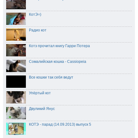
КотЭ=)
Радио кот
Котэ прочитал книгу Гарри Потера
Сомалийская кошка - Cassiopeia
Все кошки так себя ведут
Упёртый кот
Двуликий Янус
КОТЭ - парад (14.09.2013) выпуск 5