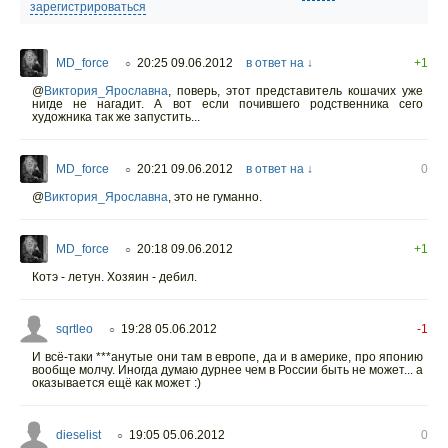
зарегистрироваться
MD_force
20:25 09.06.2012
в ответ на ↓
+1
○
@
Виктория_Ярославна
,
поверь, этот представитель кошачих уже
нигде не нагадит. А вот если почившего родственника сего
художника так же запустить...
MD_force
20:21 09.06.2012
в ответ на ↓
0
○
@
Виктория_Ярославна
,
это не гуманно.
MD_force
20:18 09.06.2012
+1
○
Котэ - летун. Хозяин - дебил.
sqrtleo
19:28 05.06.2012
-1
○
И всё-таки ***анутые они там в европе, да и в америке, про японию
вообще молчу. Иногда думаю дурнее чем в России быть не может... а
оказывается ещё как может :)
dieselist
19:05 05.06.2012
0
○