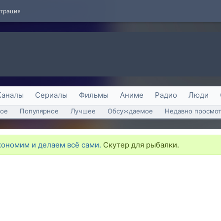
страция
Каналы
Сериалы
Фильмы
Аниме
Радио
Люди
ое
Популярное
Лучшее
Обсуждаемое
Недавно просмо
кономим и делаем всё сами.
Скутер для рыбалки.