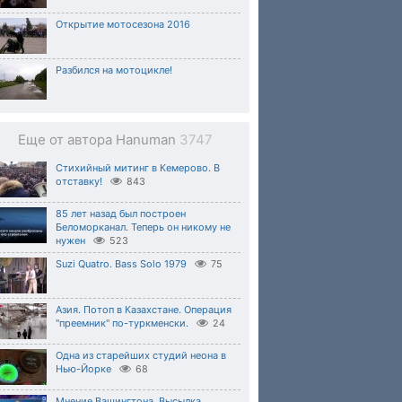
Открытие мотосезона 2016
Разбился на мотоцикле!
Еще от автора Hanuman
3747
Стихийный митинг в Кемерово. В
отставку!
843
85 лет назад был построен
Беломорканал. Теперь он никому не
нужен
523
Suzi Quatro. Bass Solo 1979
75
Азия. Потоп в Казахстане. Операция
"преемник" по-туркменски.
24
Одна из старейших студий неона в
Нью-Йорке
68
Мнение Вашингтона. Высылка