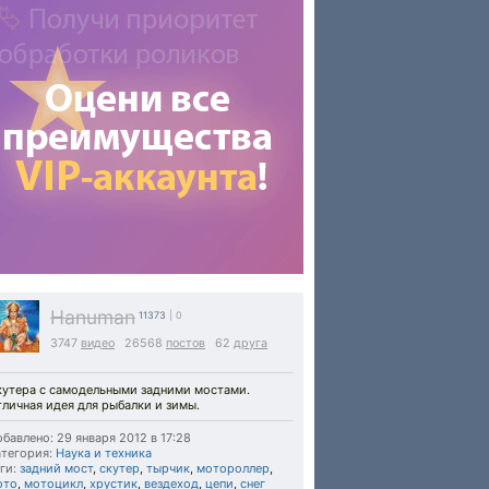
Hanuman
11373
| 0
3747
видео
26568
постов
62
друга
кутера с самодельными задними мостами.
личная идея для рыбалки и зимы.
бавлено: 29 января 2012 в 17:28
тегория:
Наука и техника
ги:
задний мост
,
скутер
,
тырчик
,
мотороллер
,
ото
,
мотоцикл
,
хрустик
,
вездеход
,
цепи
,
снег