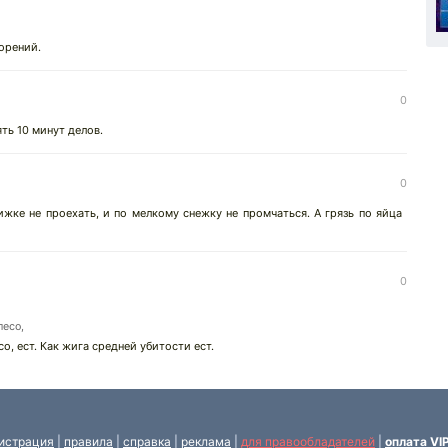
орений.
0
ть 10 минут делов.
0
жке не проехать, и по мелкому снежку не промчаться. А грязь по яйца
0
лесо,
со, ест. Как жига средней убитости ест.
истрация
|
правила
|
справка
|
реклама
|
для правообладателей
|
оплата VI