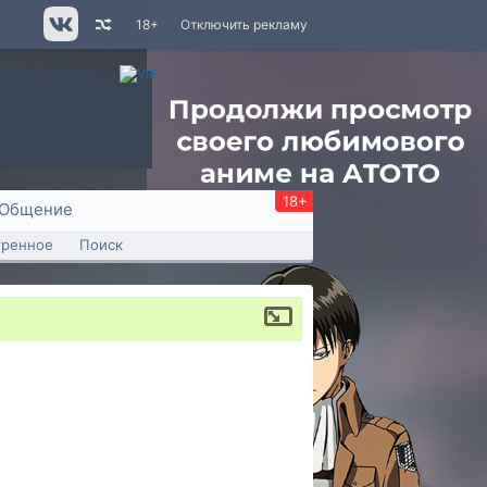
18+
Отключить рекламу
18+
Общение
тренное
Поиск