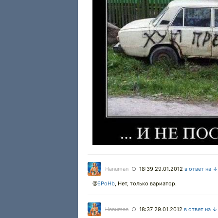
Hanuman
18:39 29.01.2012
в ответ на ↓
○
@
6PoHb
, Нет, только вариатор.
Hanuman
18:37 29.01.2012
в ответ на ↓
○