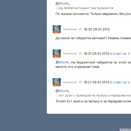
@
6PoHb
,
Да любой мотоцикл там промчится
По жижке грохнется. Только медленно, без уск
Hanuman
18:35 29.01.2012
○
Да какой на табуретке автомат? Ремень поменя
Hanuman
18:31 29.01.2012
в ответ на ↓
○
@
6PoHb
, На бюджетной табуретке по этой жи
месить это отдельная тема.
Hanuman
18:21 29.01.2012
в ответ на ↓
○
@
6PoHb
,
ест урал с приводом на люльку и переднее ко
Точно! Ест урал и за люльку и за переднее коле
админ