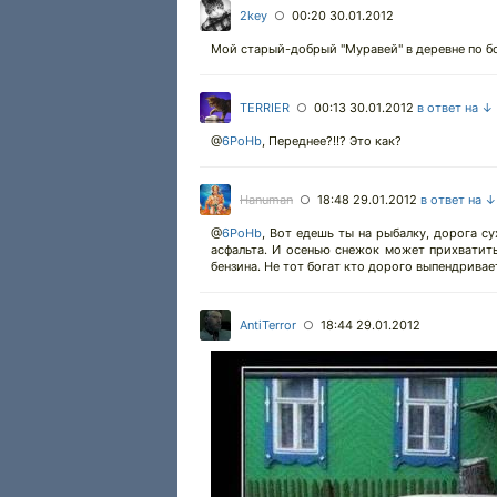
2key
00:20 30.01.2012
○
Мой старый-добрый "Муравей" в деревне по боло
TERRIER
00:13 30.01.2012
в ответ на ↓
○
@
6PoHb
, Переднее?!!? Это как?
Hanuman
18:48 29.01.2012
в ответ на ↓
○
@
6PoHb
, Вот едешь ты на рыбалку, дорога 
асфальта. И осенью снежок может прихватить
бензина. Не тот богат кто дорого выпендривае
AntiTerror
18:44 29.01.2012
○