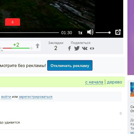
5
1x
01:30
Закладки
Поделиться
+2
2
4
6
Отключить рекламу
мотрите без рекламы!
с начала
|
дерево
о
войти
или
зарегистрироваться
С
От
0
До
адо удивится
Ка
Те
м