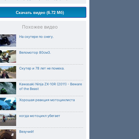
Скачать видео (6.72 Мб)
Похожее видео
На скутере по снегу.
Веломотор 80см3.
Скутер и 78 лет не помеха.
Kawasaki Ninja ZX-10R (2011) - Beware
of the Beast
Хорошая реакция мотоциклиста
когда мотоцикл убегает
Везучий!