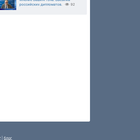
российских дипломатов.
92
P
|
блог