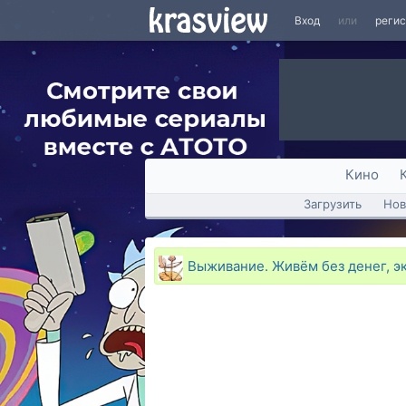
Вход
или
реги
Кино
Загрузить
Нов
Выживание. Живём без денег, э