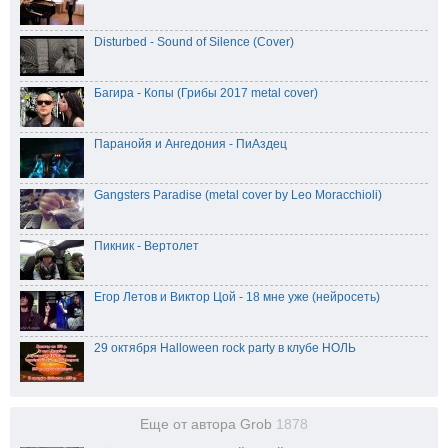
Disturbed - Sound of Silence (Cover)
Багира - Копы (Грибы 2017 metal cover)
Паранойя и Ангедония - ПиАздец
Gangsters Paradise (metal cover by Leo Moracchioli)
Пикник - Вертолет
Егор Летов и Виктор Цой - 18 мне уже (нейросеть)
29 октября Halloween rock party в клубе НОЛЬ
Еще от автора Grob
1878