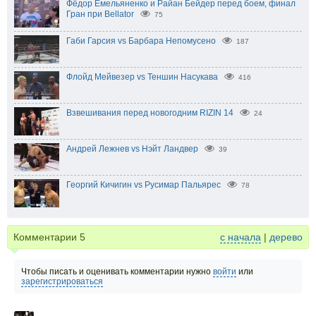
Фёдор Емельяненко и Райан Бейдер перед боем, финал
Гран при Bellator
75
Габи Гарсия vs Барбара Непомусено
187
Флойд Мейвезер vs Теншин Насукава
416
Взвешивания перед новогодним RIZIN 14
24
Андрей Лежнев vs Нэйт Ландвер
39
Георгий Кичигин vs Русимар Пальярес
78
Комментарии
5
с начала
|
дерево
Чтобы писать и оценивать комментарии нужно
войти
или
зарегистрироваться