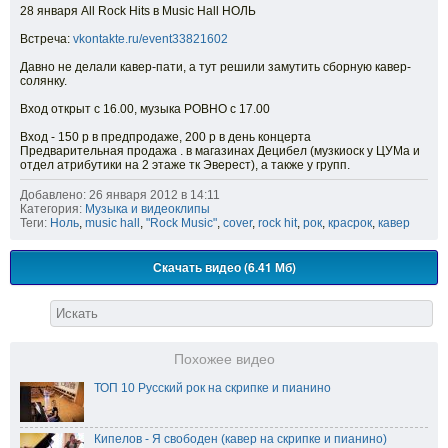
28 января All Rock Hits в Music Hall НОЛЬ
Встреча:
vkontakte.ru/event33821602
Давно не делали кавер-пати, а тут решили замутить сборную кавер-
солянку.
Вход открыт с 16.00, музыка РОВНО с 17.00
Вход - 150 р в предпродаже, 200 р в день концерта
Предварительная продажа . в магазинах Децибел (музкиоск у ЦУМа и
отдел атрибутики на 2 этаже тк Эверест), а также у групп.
Добавлено: 26 января 2012 в 14:11
Категория:
Музыка и видеоклипы
Теги:
Ноль
,
music hall
,
"Rock Music"
,
cover
,
rock hit
,
рок
,
красрок
,
кавер
Скачать видео (6.41 Мб)
Похожее видео
ТОП 10 Русский рок на скрипке и пианино
Кипелов - Я свободен (кавер на скрипке и пианино)