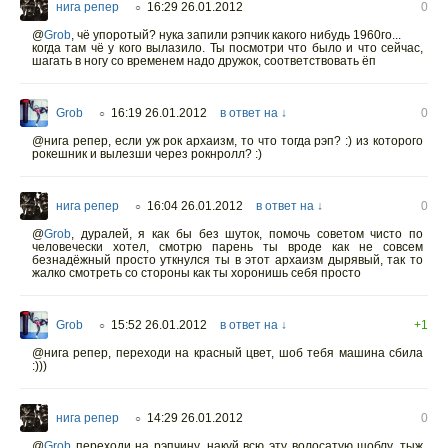
нига репер
16:29 26.01.2012
0
○
@
Grob
, чё упоротый? нука запили рэпчик какого нибудь 1960го...
когда там чё у кого вылазило. Ты посмотри что было и что сейчас,
шагать в ногу со временем надо дружок, соответствовать ёп
Grob
16:19 26.01.2012
в ответ на ↓
0
○
@нига репер, если уж рок архаизм, то что тогда рэп? :) из которого
рокешник и вылезши через рокнролл? :)
нига репер
16:04 26.01.2012
в ответ на ↓
0
○
@
Grob
, дуралей, я как бы без шуток, помочь советом чисто по
человечески хотел, смотрю парень ты вроде как не совсем
безнадёжный просто уткнулся ты в этот архаизм дырявый, так то
жалко смотреть со стороны как ты хоронишь себя просто
Grob
15:52 26.01.2012
в ответ на ↓
+1
○
@нига репер, переходи на красный цвет, шоб тебя машина сбила
:)))
нига репер
14:29 26.01.2012
0
○
@
Grob
переходи на рэпчину, накуй всю эту волосатую шоблу, тыж