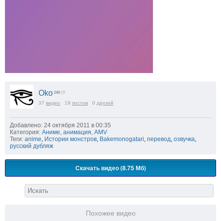
Oko
248
| 0
37
видео
19
постов
0
друзей
Добавлено: 24 октября 2011 в 00:35
Категория:
Аниме, анимация, AMV
Теги:
anime
,
Истории монстров
,
Bakemonogatari
,
перевод
,
озвучка
,
русский дубляж
Скачать видео (8.75 Мб)
Похожее видео