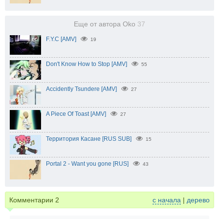
Еще от автора Oko
37
F.Y.C [AMV]
19
Don't Know How to Stop [AMV]
55
Accidently Tsundere [AMV]
27
A Piece Of Toast [AMV]
27
Территория Касане [RUS SUB]
15
Portal 2 - Want you gone [RUS]
43
Комментарии
2
с начала
|
дерево