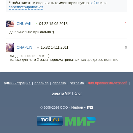
Чтобы писать и оценивать комментарии нужно
войти
или
зарегистрироваться
CHUVAK
04:22 15.05.2013
-1
•
да прикольно прикольно :)
CHAPLIN
15:32 14.11.2011
0
○
хм, довольно неплохо :)
только для чего 2 раза пересматривать и так вроде все понятно
администрация
правила
справка
реклама
для правообладателей
|
|
|
|
|
оплата VIP
блог
|
Инфон
© 2008-2026 ООО «
»