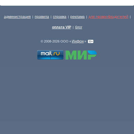
администрация
правила
справка
реклама
для правообладателей
|
|
|
|
|
оплата VIP
блог
|
Инфон
© 2008-2026 ООО «
»