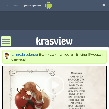
Вход
или
регистрация
18+
anime.kraslan.ru
Волчица и пряности - Ending [Русская
озвучка]