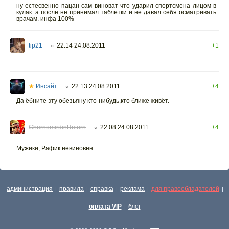
ну естесвенно пацан сам виноват что ударил спортсмена лицом в
кулак. а после не принимал таблетки и не давал себя осматривать
врачам. инфа 100%
tip21
22:14 24.08.2011
+1
○
★
Инсайт
22:13 24.08.2011
+4
○
Да ёбните эту обезьяну кто-нибудь,кто ближе живёт.
ChernomirdinReturn
22:08 24.08.2011
+4
○
Мужики, Рафик невиновен.
администрация
правила
справка
реклама
для правообладателей
|
|
|
|
|
оплата VIP
блог
|