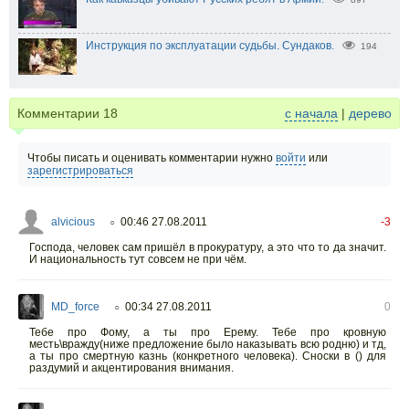
Инструкция по эксплуатации судьбы. Сундаков.
194
Комментарии
18
с начала
|
дерево
Чтобы писать и оценивать комментарии нужно
войти
или
зарегистрироваться
alvicious
00:46 27.08.2011
-3
○
Господа, человек сам пришёл в прокуратуру, а это что то да значит.
И национальность тут совсем не при чём.
MD_force
00:34 27.08.2011
0
○
Тебе про Фому, а ты про Ерему. Тебе про кровную
месть\вражду(ниже предложение было наказывать всю родню) и тд,
а ты про смертную казнь (конкретного человека). Сноски в () для
раздумий и акцентирования внимания.