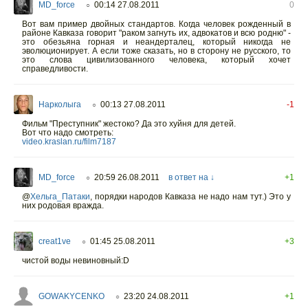
MD_force
00:14 27.08.2011
0
○
Вот вам пример двойных стандартов. Когда человек рожденный в
районе Кавказа говорит "раком загнуть их, адвокатов и всю родню" -
это обезьяна горная и неандерталец, который никогда не
эволюционирует. А если тоже сказать, но в сторону не русского, то
это слова цивилизованного человека, который хочет
справедливости.
Нарколыга
00:13 27.08.2011
-1
○
Фильм "Преступник" жестоко? Да это хуйня для детей.
Вот что надо смотреть:
video.kraslan.ru/film7187
MD_force
20:59 26.08.2011
в ответ на ↓
+1
○
@
Хельга_Патаки
, порядки народов Кавказа не надо нам тут.) Это у
них родовая вражда.
creat1ve
01:45 25.08.2011
+3
○
чистой воды невиновный:D
GOWAKYCENKO
23:20 24.08.2011
+1
○