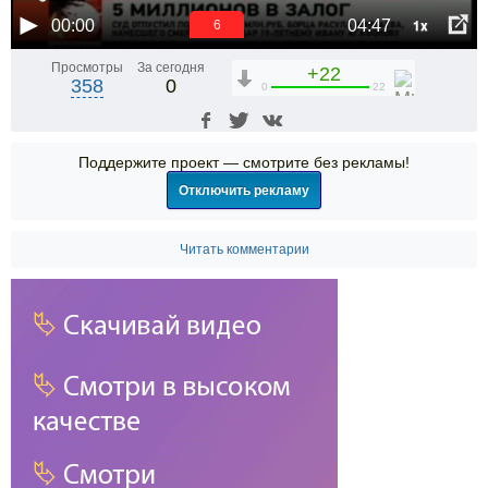
1x
00:00
04:47
6
Просмотры
За сегодня
+22
358
0
0
22
Поддержите проект — смотрите без рекламы!
Отключить рекламу
Читать комментарии