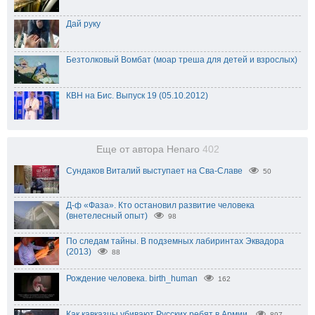
Дай руку
Безтолковый Вомбат (моар треша для детей и взрослых)
КВН на Бис. Выпуск 19 (05.10.2012)
Еще от автора Henaro
402
Сундаков Виталий выступает на Сва-Славе
50
Д-ф «Фаза». Кто остановил развитие человека
(внетелесный опыт)
98
По следам тайны. В подземных лабиринтах Эквадора
(2013)
88
Рождение человека. birth_human
162
Как кавказцы убивают Русских ребят в Армии.
897