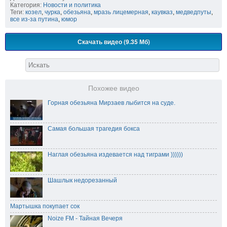
Категория:
Новости и политика
Теги:
козел
,
чурка
,
обезьяна
,
мразь лицемерная
,
каувказ
,
медведпуты
,
все из-за путина
,
юмор
Скачать видео (9.35 Мб)
Похожее видео
Горная обезьяна Мирзаев лыбится на суде.
Самая большая трагедия бокса
Наглая обезьяна издевается над тиграми ))))))
Шашлык недорезанный
Мартышка покупает сок
Noize FM - Тайная Вечеря