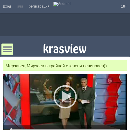
Вход
или
регистрация
18+
Мерзавец Мирзаев в крайней степени невиновен))