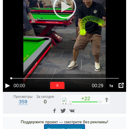
1x
00:00
00:29
6
Просмотры
За сегодня
+22
359
0
0
22
Поддержите проект — смотрите без рекламы!