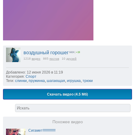
воздушный горошег
6424
|
+19
1218
видео
865
постов
10
друзей
Добавлено: 12 июня 2026 в 11:19
Категория:
Спорт
Теги:
слинки
,
пружинка
,
шагающая
,
игрушка
,
трюки
Скачать видео (4.5 Мб)
Похожее видео
Сигамет!!!!!!!!!!!!!!