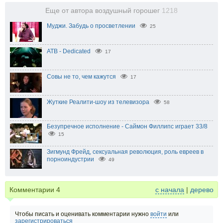
Еще от автора воздушный горошег
1218
Муджи. Забудь о просветлении
25
ATB - Dedicated
17
Совы не то, чем кажутся
17
Жуткие Реалити-шоу из телевизора
58
Безупречное исполнение - Саймон Филлипс играет 33/8
15
Зигмунд Фрейд, сексуальная революция, роль евреев в
порноиндустрии
49
Комментарии
4
с начала
|
дерево
Чтобы писать и оценивать комментарии нужно
войти
или
зарегистрироваться