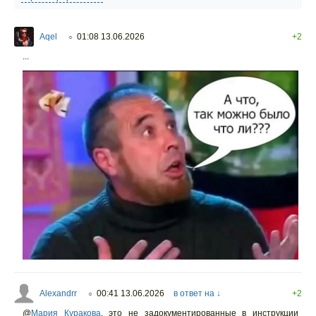
Aqel
01:08 13.06.2026
+2
○
...
Alexandrr
00:41 13.06.2026
в ответ на ↓
+2
○
@
Мария Куракова
,
это не задокументированные в инструкции