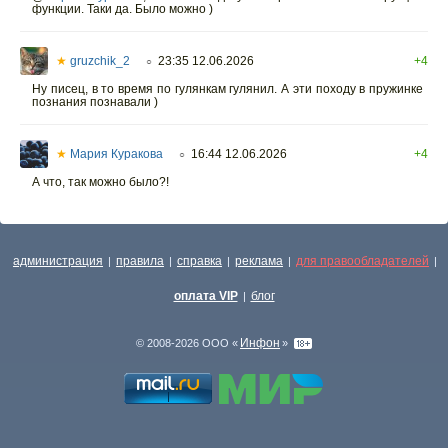
функции. Таки да. Было можно )
★
gruzchik_2
23:35 12.06.2026
+4
○
Ну писец, в то время по гулянкам гулянил. А эти походу в пружинке
познания познавали )
★
Мария Куракова
16:44 12.06.2026
+4
○
А что, так можно было?!
администрация
правила
справка
реклама
для правообладателей
|
|
|
|
|
оплата VIP
блог
|
Инфон
© 2008-2026 ООО «
»