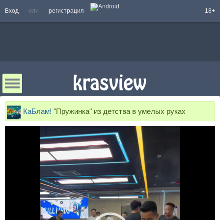
Вход
или
регистрация
18+
КаБлам!
"Пружинка" из детства в умелых руках