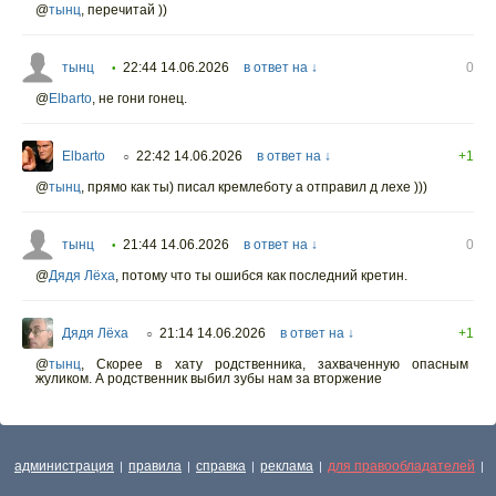
@
тынц
,
перечитай ))
тынц
22:44 14.06.2026
в ответ на ↓
0
•
@
Elbarto
,
не гони гонец.
Elbarto
22:42 14.06.2026
в ответ на ↓
+1
○
@
тынц
,
прямо как ты) писал кремлеботу а отправил д лехе )))
тынц
21:44 14.06.2026
в ответ на ↓
0
•
@
Дядя Лёха
,
потому что ты ошибся как последний кретин.
Дядя Лёха
21:14 14.06.2026
в ответ на ↓
+1
○
@
тынц
,
Скорее в хату родственника, захваченную опасным
жуликом. А родственник выбил зубы нам за вторжение
администрация
правила
справка
реклама
для правообладателей
|
|
|
|
|