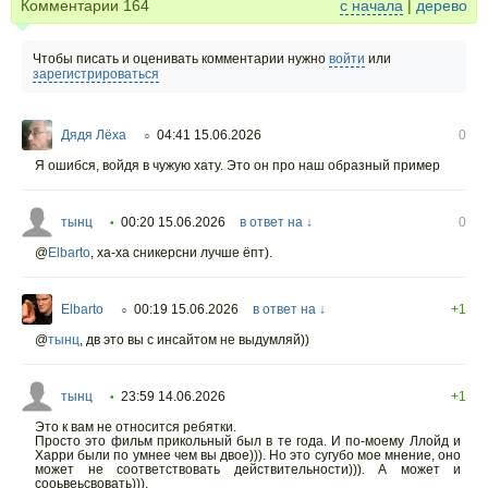
Комментарии
164
с начала
|
дерево
Чтобы писать и оценивать комментарии нужно
войти
или
зарегистрироваться
Дядя Лёха
04:41 15.06.2026
0
○
Я ошибся, войдя в чужую хату. Это он про наш образный пример
тынц
00:20 15.06.2026
в ответ на ↓
0
•
@
Elbarto
,
ха-ха сникерсни лучше ëпт).
Elbarto
00:19 15.06.2026
в ответ на ↓
+1
○
@
тынц
,
дв это вы с инсайтом не выдумляй))
тынц
23:59 14.06.2026
+1
•
Это к вам не относится ребятки.
Просто это фильм прикольный был в те года. И по-моему Ллойд и
Харри были по умнее чем вы двое))). Но это сугубо мое мнение, оно
может не соответствовать действительности))). А может и
сооьвеьсвовать))).