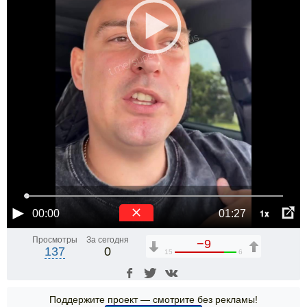
1x
00:00
01:27
Просмотры
За сегодня
−9
137
0
15
6
Поддержите проект — смотрите без рекламы!