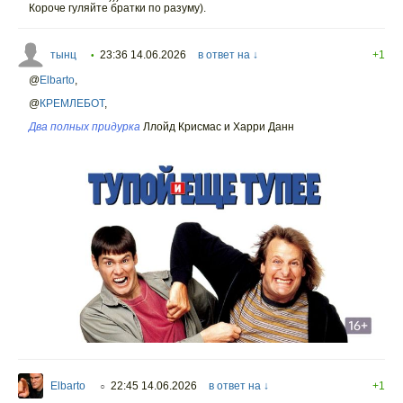
Короче гуляйте братки по разуму).
тынц
23:36 14.06.2026
в ответ на ↓
+1
•
@
Elbarto
,
@
КРЕМЛЕБОТ
,
Два полных придурка
Ллойд Крисмас и Харри Данн
Elbarto
22:45 14.06.2026
в ответ на ↓
+1
○