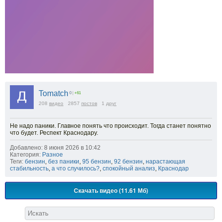
Tomatch
0
|
+61
208
видео
2857
постов
1
друг
Не надо паники. Главное понять что происходит. Тогда станет понятно
что будет. Респект Краснодару.
Добавлено: 8 июня 2026 в 10:42
Категория:
Разное
Теги:
бензин
,
без паники
,
95 бензин
,
92 бензин
,
нарастающая
стабильность
,
а что случилось?
,
спокойный анализ
,
Краснодар
Скачать видео (11.61 Мб)