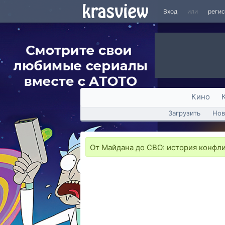
Вход
или
реги
Кино
Загрузить
Нов
От Майдана до СВО: история конфли