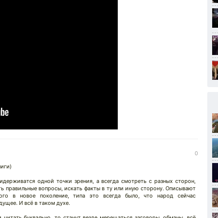
0
ниги)
идерживатся одной точки зрения, а всегда смотреть с разных сторон,
ть правильные вопросы, искать факты в ту или иную сторону. Описывают
ого в новое поколение, типа это всегда было, что народ сейчас
дущее. И всё в таком духе.
 читать буквально, то станут везде мерещаться заговоры, обманы, всё