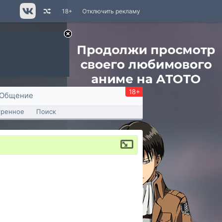
18+
Отключить рекламу
18+
Общение
тренное
Поиск