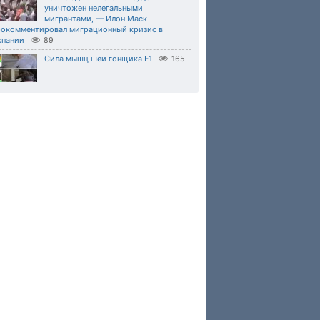
уничтожен нелегальными
мигрантами, — Илон Маск
рокомментировал миграционный кризис в
спании
89
Сила мышц шеи гонщика F1
165