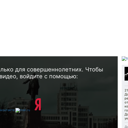
олько для совершеннолетних. Чтобы
видео, войдите с помощью:
21
Д
р
от
ко
го
Д
ук
До