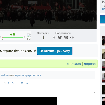
Ка
Те
п
Закладки
Поделиться
+6
1
1
7
Отключить рекламу
мотрите без рекламы!
с начала
|
дерево
о
войти
или
зарегистрироваться
1
2
3
...
31
→
0