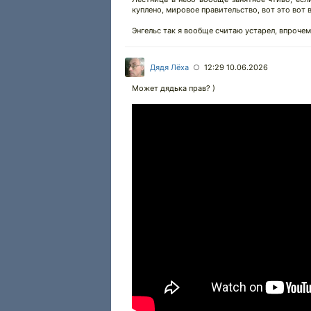
куплено, мировое правительство, вот это вот 
Энгельс так я вообще считаю устарел, впрочем
Дядя Лёха
12:29 10.06.2026
○
Может дядька прав? )