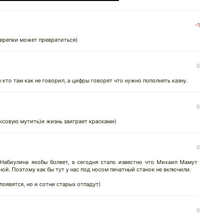
-1
черепки может превратиться)
0
 кто там как не говорил, а цифры говорят что нужно пополнять казну.
0
аксовую мутить)и жизнь заиграет красками)
0
 Набиулина якобы болеет, а сегодня стало известно что Михаил Мамут
ой. Поэтому как бы тут у нас под носом печатный станок не включили.
появятся, но и сотни старых отпадут)
0