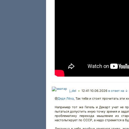
j_del
12:41 10.06.2026
в ответ на ↓
•
@
Дядя Лёха
,
Так тебе и стоит прочитать эти к
Например тот же Гегель и Декарт учат не пр
пытаться допустить иную точку зрения и зада
проблематику перехода мышление из стар
настольгирует по СССР, а надо стремится в бу
Лестница в небо вообще занятное чтиво, если