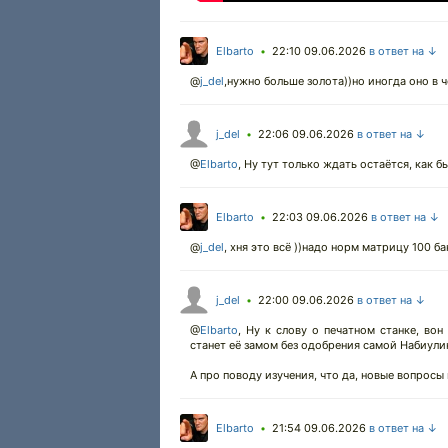
Elbarto
22:10 09.06.2026
в ответ на ↓
•
@
j_del
,нужно больше золота))но иногда оно в 
j_del
22:06 09.06.2026
в ответ на ↓
•
@
Elbarto
,
Ну тут только ждать остаётся, как бы
Elbarto
22:03 09.06.2026
в ответ на ↓
•
@
j_del
,
хня это всё ))надо норм матрицу 100 б
j_del
22:00 09.06.2026
в ответ на ↓
•
@
Elbarto
,
Ну к слову о печатном станке, вон
станет её замом без одобрения самой Набиулин
А про поводу изучения, что да, новые вопросы 
Elbarto
21:54 09.06.2026
в ответ на ↓
•