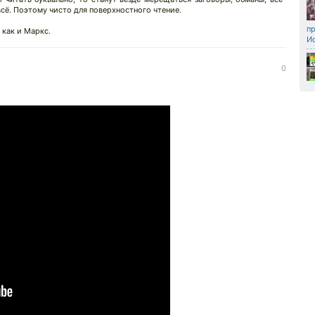
всё. Поэтому чисто для поверхностного чтение.
п
 как и Маркс.
И
0