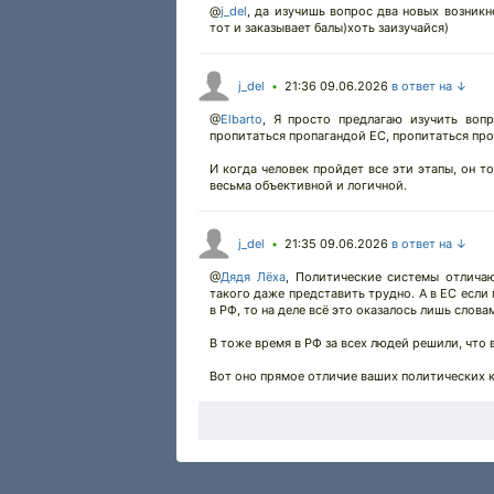
@
j_del
,
да изучишь вопрос два новых возникне
тот и заказывает балы)хоть заизучайся)
j_del
21:36 09.06.2026
в ответ на ↓
•
@
Elbarto
,
Я просто предлагаю изучить вопр
пропитаться пропагандой ЕС, пропитаться проп
И когда человек пройдет все эти этапы, он т
весьма объективной и логичной.
j_del
21:35 09.06.2026
в ответ на ↓
•
@
Дядя Лёха
,
Политические системы отличают
такого даже представить трудно. А в ЕС если
в РФ, то на деле всё это оказалось лишь слов
В тоже время в РФ за всех людей решили, что 
Вот оно прямое отличие ваших политических к