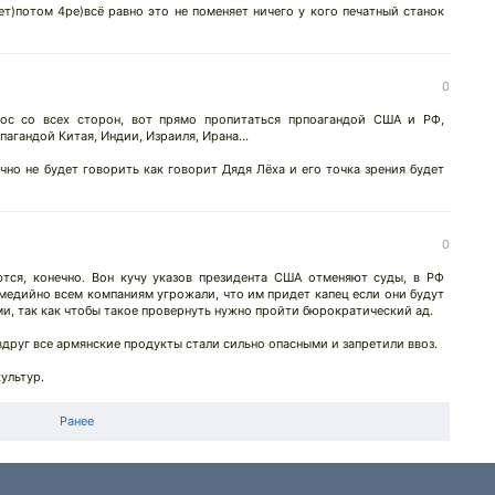
т)потом 4ре)всё равно это не поменяет ничего у кого печатный станок
0
ос со всех сторон, вот прямо пропитаться прпоагандой США и РФ,
агандой Китая, Индии, Израиля, Ирана...
очно не будет говорить как говорит Дядя Лёха и его точка зрения будет
0
ся, конечно. Вон кучу указов президента США отменяют суды, в РФ
 медийно всем компаниям угрожали, что им придет капец если они будут
ами, так как чтобы такое провернуть нужно пройти бюрократический ад.
вдруг все армянские продукты стали сильно опасными и запретили ввоз.
ультур.
Ранее