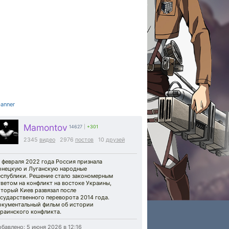
Mamontov
14627
|
+301
2345
видео
2976
постов
10
друзей
 февраля 2022 года Россия признала
онецкую и Луганскую народные
еспублики. Решение стало закономерным
ветом на конфликт на востоке Украины,
торый Киев развязал после
сударственного переворота 2014 года.
окументальный фильм об истории
раинского конфликта.
бавлено: 5 июня 2026 в 12:16