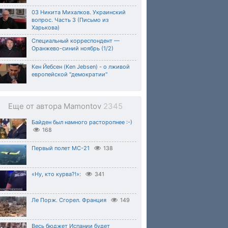
03 Никита Михалков. Украинский
вопрос. Часть 3 (Письмо из
Харькова)
Специальный корреспондент —
Оранжево-синий ноябрь (1/2)
Кен Йебсен (Ken Jebsen) - о лживой
европейской "демократии"
Еще от автора Mamontov
2345
Байден был намного расторопнее :-)
168
Первый полет МС-21
138
«Ну, кто курва?!»:
341
Ле Порж. Сгорел. Франция
149
Весь бюджет Испании будет