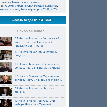
тегория:
Новости и политика
ги:
Россия
,
Украина
,
СВО
,
майдан
,
конфликт
,
ричина
,
Москва
,
Киев
,
переворот
,
2014
,
2022
Скачать видео (267.33 Мб)
Похожее видео
04 Никита Михалков. Украинский
вопрос. Часть 4 (Настоящий
киевский рок-н-ролл)
16 Никита Михалков. Окраинный
синдром
06 Никита Михалков. Украинский
вопрос. Часть 6 (Письмо из Киева)
07 Никита Михалков. Украинский
вопрос. Часть 7 (Письма из Украины)
09 Никита Михалков. Русская
тишина
10 Никита Михалков. А есть ли
выбор? (Выборы в Украине)