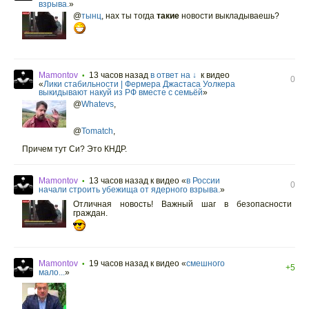
взрыва.
»
@
тынц
,
нах ты тогда
такие
новости выкладываешь?
Mamontov
13 часов назад
в ответ на ↓
к видео
•
0
«
Лики стабильности | Фермера Джастаса Уолкера
выкидывают накуй из РФ вместе с семьёй
»
@
Whatevs
,
@
Tomatch
,
Причем тут Си? Это КНДР.
Mamontov
13 часов назад
к видео «
в России
•
0
начали строить убежища от ядерного взрыва.
»
Отличная новость! Важный шаг в безопасности
граждан.
Mamontov
19 часов назад
к видео «
смешного
•
+5
мало...
»