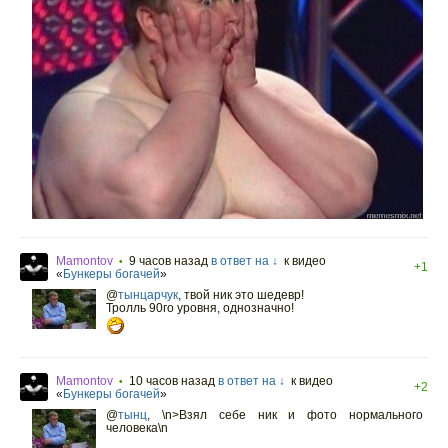
Mamontov
9 часов назад
в ответ на ↓
к видео
•
+1
«
Бункеры богачей
»
@
тынцарчук
,
твой ник это шедевр!
Тролль 90го уровня, однозначно!
Mamontov
10 часов назад
в ответ на ↓
к видео
•
+2
«
Бункеры богачей
»
@
тынц
,
\n>Взял себе ник и фото нормального
человека\n