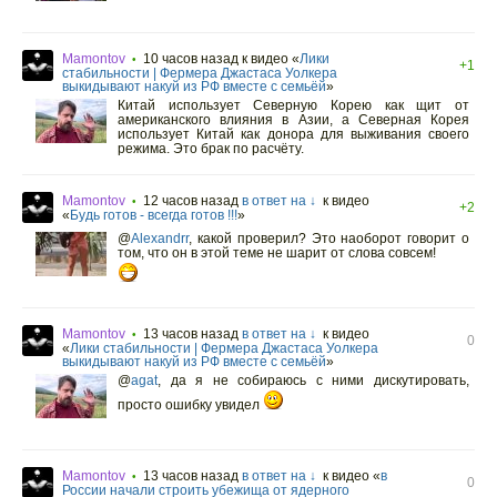
Mamontov
10 часов назад
к видео «
Лики
•
+1
стабильности | Фермера Джастаса Уолкера
выкидывают накуй из РФ вместе с семьёй
»
Китай использует Северную Корею как щит от
американского влияния в Азии, а Северная Корея
использует Китай как донора для выживания своего
режима. Это брак по расчёту.
Mamontov
12 часов назад
в ответ на ↓
к видео
•
+2
«
Будь готов - всегда готов !!!
»
@
Alexandrr
,
какой проверил? Это наоборот говорит о
том, что он в этой теме не шарит от слова совсем!
Mamontov
13 часов назад
в ответ на ↓
к видео
•
0
«
Лики стабильности | Фермера Джастаса Уолкера
выкидывают накуй из РФ вместе с семьёй
»
@
agat
,
да я не собираюсь с ними дискутировать,
просто ошибку увидел
Mamontov
13 часов назад
в ответ на ↓
к видео «
в
•
0
России начали строить убежища от ядерного