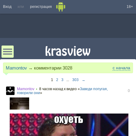
Вход
или
регистрация
18+
Mamontov
→ комментарии
3028
с начала
1
2
3
...
303
→
Mamontov
8 часов назад
к видео «
Заведи попугая,
•
0
говорили они
»