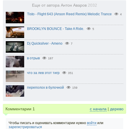
Еще от автора Антон Аваров
2032
Tisto - Flight 643 (Anson Reed Remix) Melodic Trance
4
BROOKLYN BOUNCE - Take A Ride.
5
Dj Quicksilver - Ameno
7
в отрыв
187
что за лев этот тигр
351
переполох в булочной
159
Комментарии
1
с начала
|
дерево
Чтобы писать и оценивать комментарии нужно
войти
или
зарегистрироваться