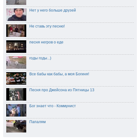
Нет у него больше друзей
Не ставь эту песню!
песня негров о еде
годы годы...)
Все бабы как бабы, а моя Богиня!
Песня про Джейсона из Пятницы 13
Бог знает что - Коммунист
Папалям