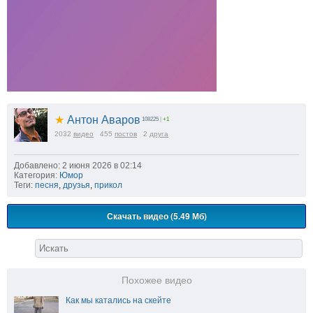
★
Антон Аваров
108225
|
+1
2032
видео
455
постов
2
друга
Добавлено: 2 июня 2026 в 02:14
Категория:
Юмор
Теги:
песня
,
друзья
,
прикол
Скачать видео (5.49 Мб)
Похожее видео
Как мы катались на скейте