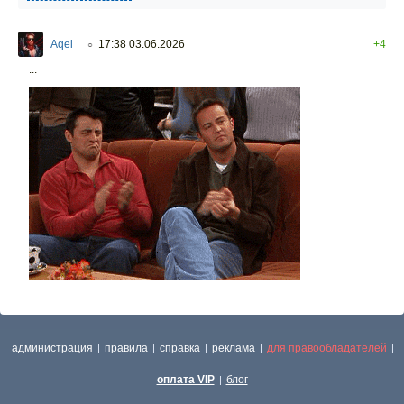
Aqel
17:38 03.06.2026
+4
○
...
администрация
правила
справка
реклама
для правообладателей
|
|
|
|
|
оплата VIP
блог
|