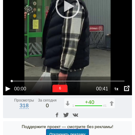
1x
00:00
00:41
5
Просмотры
За сегодня
+40
318
0
1
41
Поддержите проект — смотрите без рекламы!
Отключить рекламу