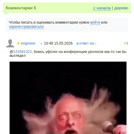
Комментарии
6
с начала
|
дерево
Чтобы писать и оценивать комментарии нужно
войти
или
зарегистрироваться
★
engineer
10:48 15.05.2026
в ответ на ↓
+3
○
@
123581321
,
боюсь уфолог на конференции урологов как-то так бы
выглядел