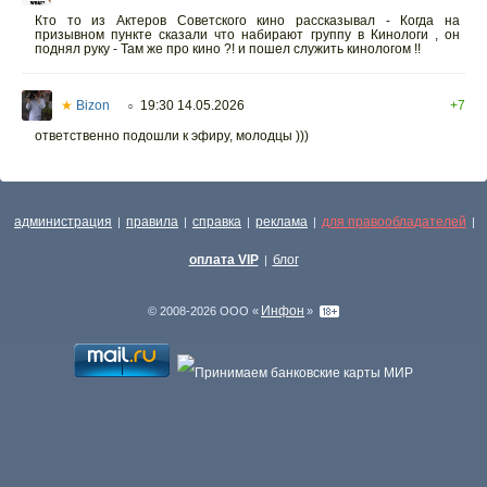
Кто то из Актеров Советского кино рассказывал - Когда на
призывном пункте сказали что набирают группу в Кинологи , он
поднял руку - Там же про кино ?! и пошел служить кинологом !!
★
Bizon
19:30 14.05.2026
+7
○
ответственно подошли к эфиру, молодцы )))
администрация
правила
справка
реклама
для правообладателей
|
|
|
|
|
оплата VIP
блог
|
Инфон
© 2008-2026 ООО «
»