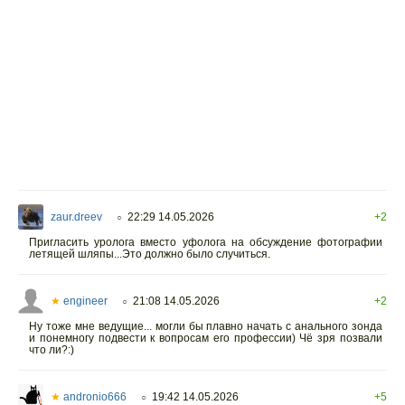
zaur.dreev
22:29 14.05.2026
+2
○
Пригласить уролога вместо уфолога на обсуждение фотографии
летящей шляпы...Это должно было случиться.
★
engineer
21:08 14.05.2026
+2
○
Ну тоже мне ведущие... могли бы плавно начать с анального зонда
и понемногу подвести к вопросам его профессии) Чё зря позвали
что ли?:)
★
andronio666
19:42 14.05.2026
+5
○