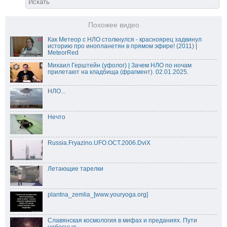
Похожее видео
Как Метеор с НЛО столкнулся - красноярец задвинул
историю про инопланетян в прямом эфире! (2011) |
MeteorRed
Михаил Герштейн (уфолог) | Зачем НЛО по ночам
прилетают на кладбища (фрагмент). 02.01.2025.
НЛО...
Нечто
Russia.Fryazino.UFO.OCT.2006.DviX
Летающие тарелки
plantna_zemlia_[www.youryoga.org]
Славянская космология в мифах и преданиях. Пути
небесные