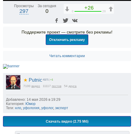
Просмотры
За сегодня
+26
297
0
0
26
Поддержите проект — смотрите без рекламы!
Отключить рекламу
Читать комментарии
★
Putnic
41171
|
+1
7100
видео
11117
постов
54
друга
Добавлено: 14 мая 2026 в 19:29
Категория:
Юмор
Теги:
нло
,
уфология
,
уфолог
,
эксперт
Скачать видео (2.75 Мб)