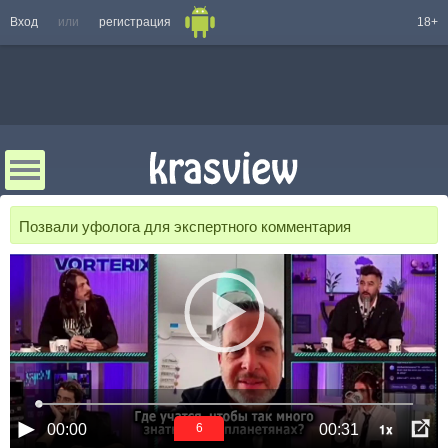
Вход
или
регистрация
18+
Позвали уфолога для экспертного комментария
1x
00:00
00:31
5