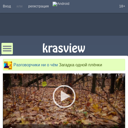
Вход
или
регистрация
18+
Разговорчики ни о чём
Загадка одной плёнки