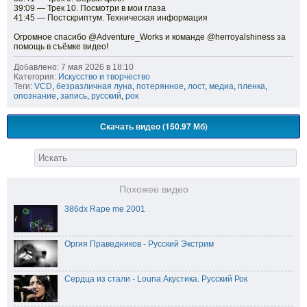
39:09 — Трек 10. Посмотри в мои глаза
41:45 — Постскриптум. Техническая информация
Огромное спасибо ‪@Adventure_Works‬ и команде ‪@herroyalshiness‬ за
помощь в съёмке видео!
Добавлено: 7 мая 2026 в 18:10
Категория:
Искусство и творчество
Теги:
VCD
,
безразличная луна
,
потерянное
,
лост
,
медиа
,
пленка
,
опознание
,
запись
,
русский
,
рок
Скачать видео (150.97 Мб)
Похожее видео
386dx Rape me 2001
Оргия Праведников - Русский Экстрим
Сердца из стали - Louna Акустика. Русский Рок