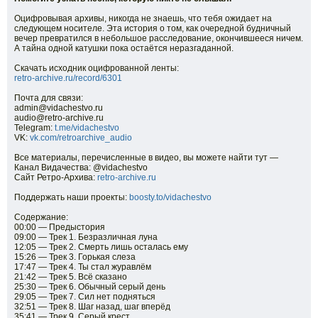
Оцифровывая архивы, никогда не знаешь, что тебя ожидает на
следующем носителе. Эта история о том, как очередной будничный
вечер превратился в небольшое расследование, окончившееся ничем.
А тайна одной катушки пока остаётся неразгаданной.
Скачать исходник оцифрованной ленты:
retro-archive.ru/record/6301
Почта для связи:
admin@vidachestvo.ru
audio@retro-archive.ru
Telegram:
t.me/vidachestvo
VK:
vk.com/retroarchive_audio
Все материалы, перечисленные в видео, вы можете найти тут —
Канал Видачества: ‪@vidachestvo‬
Сайт Ретро-Архива:
retro-archive.ru
Поддержать наши проекты:
boosty.to/vidachestvo
Содержание:
00:00 — Предыстория
09:00 — Трек 1. Безразличная луна
12:05 — Трек 2. Смерть лишь осталась ему
15:26 — Трек 3. Горькая слеза
17:47 — Трек 4. Ты стал журавлём
21:42 — Трек 5. Всё сказано
25:30 — Трек 6. Обычный серый день
29:05 — Трек 7. Сил нет подняться
32:51 — Трек 8. Шаг назад, шаг вперёд
35:41 — Трек 9. Серый крест