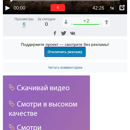
1x
00:00
42:26
6
Просмотры
За сегодня
+2
6
0
0
2
Поддержите проект — смотрите без рекламы!
Отключить рекламу
Читать комментарии