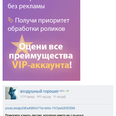
воздушный горошег
6424
|
+19
1218
видео
865
постов
10
друзей
youtu.be/gizGEwKBHsY?si=bHo-7A7pwtJ0SO5M
Помогите узнать песню, которую никто не слышал.