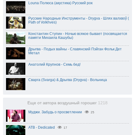
Louna Полюса (акустика) Русский рок
Русские Народные Инструменты - Drygva - Шлях валхвоў (
Path of Volkhves)
Константин Ступин - Ночью всякое бывает (посвящается
памяти Михаила Кашубы)
Дрыгва - Подых вайны - Славянский Пэйган Фольк Дет
Метал
Анатолий Крупнов - Семь бед!
Сварга (Svarga) & Дрыгва (Drygva) - Вольница
Еще от автора воздушный горошег
1218
Муджи. Забудь о просветлении
25
ATB - Dedicated
17