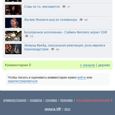
Совы не то, чем кажутся
17
Жуткие Реалити-шоу из телевизора
58
Безупречное исполнение - Саймон Филлипс играет 33/8
15
Зигмунд Фрейд, сексуальная революция, роль евреев в
порноиндустрии
49
Комментарии
0
с начала
|
дерево
Чтобы писать и оценивать комментарии нужно
войти
или
зарегистрироваться
администрация
правила
справка
реклама
для правообладателей
|
|
|
|
|
оплата VIP
блог
|